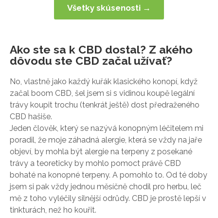
Všetky skúsenosti →
Ako ste sa k CBD dostal? Z akého
dôvodu ste CBD začal užívať?
No, vlastně jako každý kuřák klasického konopí, když
začal boom CBD, šel jsem si s vidinou koupě legální
trávy koupit trochu (tenkrát ještě) dost předraženého
CBD hašiše.
Jeden člověk, který se nazývá konopným léčitelem mi
poradil, že moje záhadná alergie, která se vždy na jaře
objeví, by mohla být alergie na terpeny z posekané
trávy a teoreticky by mohlo pomoct právě CBD
bohaté na konopné terpeny. A pomohlo to. Od té doby
jsem si pak vždy jednou měsíčně chodil pro herbu, leč
mě z toho vyléčily silnější odrůdy. CBD je prostě lepší v
tinkturách, než ho kouřit.