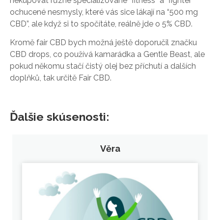
nekupovat různé specializované “fitness” a “fighter”
ochucené nesmysly, které vás sice lákají na “500 mg
CBD”, ale když si to spočítáte, reálně jde o 5% CBD.
Kromě fair CBD bych možná ještě doporučil značku
CBD drops, co používá kamarádka a Gentle Beast, ale
pokud někomu stačí čistý olej bez příchutí a dalších
doplňků, tak určitě Fair CBD.
Ďalšie skúsenosti:
Věra