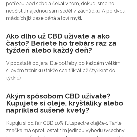
potřebu pod sebe a čekal v tom, dokud jsme ho
neočistili najednou sám seděl v záchůdku. A po dvou
měsících již zase běhá a loví myši.
Ako dlho už CBD užívate a ako
často? Beriete ho trebárs raz za
týždeň alebo každý deň?
V podstatě od jara. Dle potřeby..po každém větším
silovém tréninku (takže cca třikrát až čtyřikrát do
týdne)
Akým spôsobom CBD užívate?
Kupujete si oleje, kryštáliky alebo
napríklad sušené kvety?
Kupuju si od fair CBD 10% fullspectre olejíček. Tahle
značka má oproti ostatním jedinou výhodu (všechny