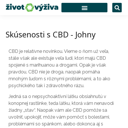
Skúsenosti s CBD - Johny
CBD je relatívne novinkou. Vieme o ňom už veľa,
stále však ale existuje veľa ľudí, ktorí majú CBD
spojené s marihuanou a drogami. Opak je však
pravdou, CBD nie je droga, naopak pomáha
mnohým ľuďom s rôznymi problémami, a to ako
psychického tak i zdravotného rázu.
Jedná sa o nepsychoaktivní látku obsiahnutú v
konopnej rastlinke, teda látku, ktorá vám nenavodí
žiadny „stav“. Naopak vám ale CBD pomôže sa
uvoľniť, upokojiť, môže vám pomôcť s bolesťami,
problémami so spánkom, alebo dokonca aj s