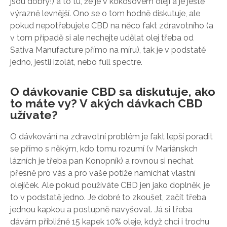
jsou dobrý!) a to tu, že je v kokosovém oleji a je ještě
výrazně levnější. Ono se o tom hodně diskutuje, ale
pokud nepotřebujete CBD na něco fakt zdravotního (a
v tom případě si ale nechejte udělat olej třeba od
Sativa Manufacture přímo na míru), tak je v podstatě
jedno, jestli izolát, nebo full spectre.
O dávkovanie CBD sa diskutuje, ako
to máte vy? V akých dávkach CBD
užívate?
O dávkování na zdravotní problém je fakt lepší poradit
se přímo s někým, kdo tomu rozumí (v Mariánskch
lázních je třeba pan Konopník) a rovnou si nechat
přesně pro vás a pro vaše potíže namíchat vlastní
olejíček. Ale pokud používáte CBD jen jako doplněk, je
to v podstatě jedno. Je dobré to zkoušet, začít třeba
jednou kapkou a postupně navyšovat. Já si třeba
dávám přibližně 15 kapek 10% oleje, když chci i trochu