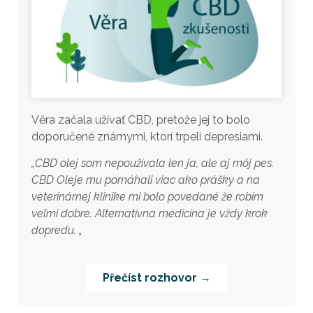
Věra začala užívať CBD, pretože jej to bolo
doporučené známymi, ktorí trpeli depresiami.
„CBD olej som nepoužívala len ja, ale aj môj pes.
CBD Oleje mu pomáhali viac ako prášky a na
veterinárnej klinike mi bolo povedané že robím
veľmi dobre. Alternatívna medicína je vždy krok
dopredu. „
Přečíst rozhovor →