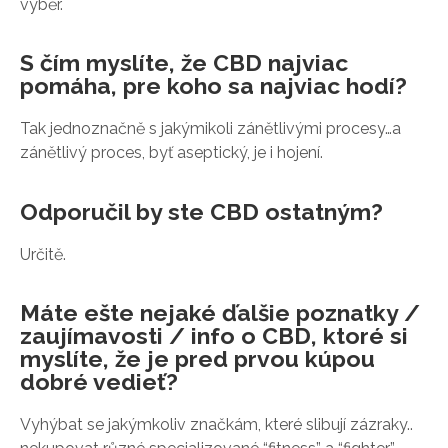
výběr.
S čím myslíte, že CBD najviac
pomáha, pre koho sa najviac hodí?
Tak jednoznačně s jakýmikoli zánětlivými procesy…a
zánětlivý proces, byť aseptický, je i hojení.
Odporučil by ste CBD ostatným?
Určitě.
Máte ešte nejaké ďalšie poznatky /
zaujímavosti / info o CBD, ktoré si
myslíte, že je pred prvou kúpou
dobré vedieť?
Vyhýbat se jakýmkoliv značkám, které slibují zázraky..