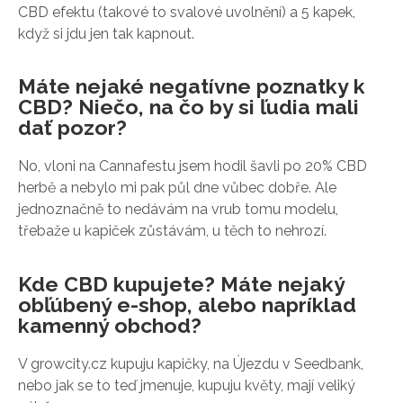
CBD efektu (takové to svalové uvolnění) a 5 kapek,
když si jdu jen tak kapnout.
Máte nejaké negatívne poznatky k
CBD? Niečo, na čo by si ľudia mali
dať pozor?
No, vloni na Cannafestu jsem hodil šavli po 20% CBD
herbě a nebylo mi pak půl dne vůbec dobře. Ale
jednoznačně to nedávám na vrub tomu modelu,
třebaže u kapiček zůstávám, u těch to nehrozí.
Kde CBD kupujete? Máte nejaký
obľúbený e-shop, alebo napríklad
kamenný obchod?
V growcity.cz kupuju kapičky, na Újezdu v Seedbank,
nebo jak se to teď jmenuje, kupuju květy, mají veliký