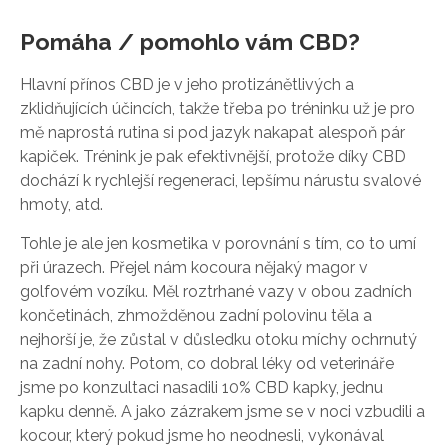
Pomáha / pomohlo vám CBD?
Hlavní přínos CBD je v jeho protizánětlivých a
zklidňujících účincích, takže třeba po tréninku už je pro
mě naprostá rutina si pod jazyk nakapat alespoň pár
kapiček. Trénink je pak efektivnější, protože díky CBD
dochází k rychlejší regeneraci, lepšímu nárustu svalové
hmoty, atd.
Tohle je ale jen kosmetika v porovnání s tím, co to umí
při úrazech. Přejel nám kocoura nějaký magor v
golfovém vozíku. Měl roztrhané vazy v obou zadních
končetinách, zhmožděnou zadní polovinu těla a
nejhorší je, že zůstal v důsledku otoku míchy ochrnutý
na zadní nohy. Potom, co dobral léky od veterináře
jsme po konzultaci nasadili 10% CBD kapky, jednu
kapku denně. A jako zázrakem jsme se v noci vzbudili a
kocour, který pokud jsme ho neodnesli, vykonával