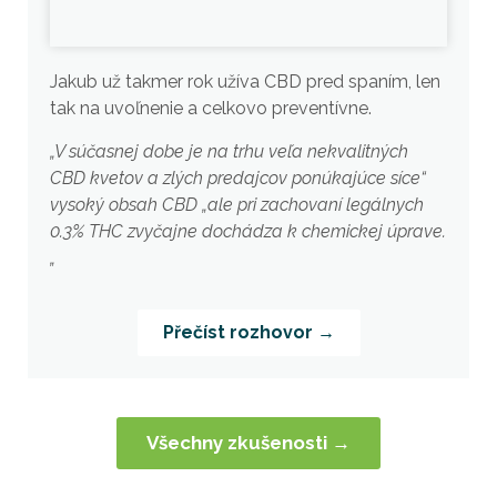
Jakub už takmer rok užíva CBD pred spaním, len
tak na uvoľnenie a celkovo preventívne.
„V súčasnej dobe je na trhu veľa nekvalitných
CBD kvetov a zlých predajcov ponúkajúce síce“
vysoký obsah CBD „ale pri zachovaní legálnych
0.3% THC zvyčajne dochádza k chemickej úprave.
„
Přečíst rozhovor →
Všechny zkušenosti →