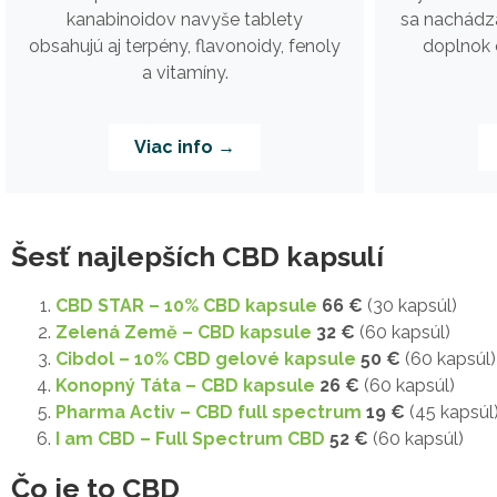
sa nachádz
kanabinoidov navyše tablety
doplnok 
obsahujú aj terpény, flavonoidy, fenoly
a vitamíny.
Viac info →
Šesť najlepších CBD kapsulí
CBD STAR – 10% CBD kapsule
66 €
(30 kapsúl)
Zelená Země – CBD kapsule
32 €
(60 kapsúl)
Cibdol – 10% CBD gelové kapsule
50 €
(60 kapsúl)
Konopný Táta – CBD kapsule
26 €
(60 kapsúl)
Pharma Activ – CBD full spectrum
19 €
(45 kapsúl
I am CBD – Full Spectrum CBD
52 €
(60 kapsúl)
Čo je to CBD