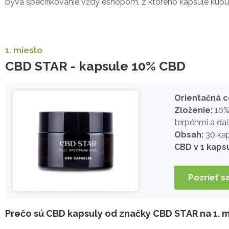
býva špecifikovanie vždy eshopom, z ktorého kapsule kupuj
1. miesto
CBD STAR - kapsule 10% CBD
Orientačná c
Zloženie:
10% 
terpénmi a ďal
Obsah:
30 kap
CBD v 1 kapsu
Pozrieť 
Prečo sú CBD kapsuly od značky CBD STAR na 1. 