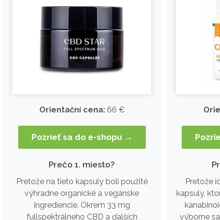
Orie
Orientační cena:
66 €
Pozri
Pozrieť sa do e-shopu →
P
Prečo 1. miesto?
Pretože i
Pretože na tieto kapsuly boli použité
kapsuly, kt
výhradne organické a vegánske
kanabinoi
ingrediencie. Okrem 33 mg
výborne sa
fullspektrálneho CBD a ďalších