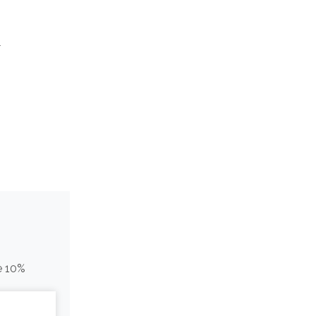
í
e 10%