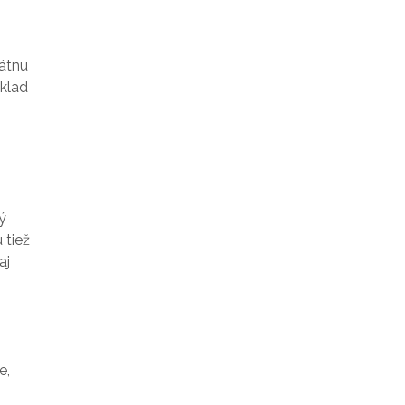
kátnu
íklad
ý
 tiež
aj
e,