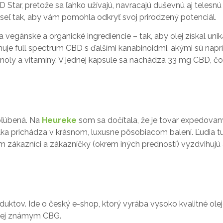
tar, pretože sa ľahko užívajú, navracajú duševnú aj telesnú
seľ tak, aby vám pomohla odkryť svoj prirodzený potenciál.
 vegánske a organické ingrediencie – tak, aby olej získal uni
uje full spectrum CBD s ďalšími kanabinoidmi, akými sú napr
fenoly a vitamíny. V jednej kapsule sa nachádza 33 mg CBD, čo
bľúbená. Na
Heureke
som sa dočítala, že je tovar expedovan
lka prichádza v krásnom, luxusne pôsobiacom balení. Ľudia tu
 zákazníci a zákazníčky (okrem iných predností) vyzdvihujú 
ktov. Ide o český e-shop, ktorý vyrába vysoko kvalitné olej
enej známym CBG.