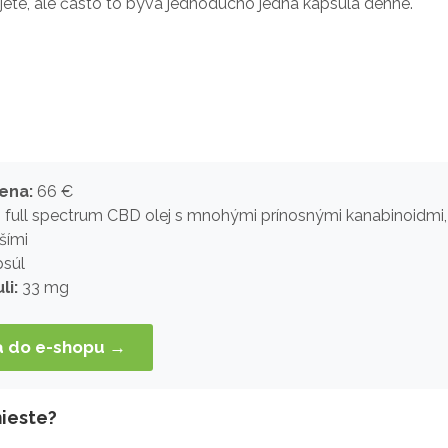
ete, ale často to býva jednoducho jedna kapsula denne.
ena:
66
€
full spectrum CBD olej s mnohými prínosnými kanabinoidmi,
šími
súl
li:
33 mg
sa do e-shopu →
mieste?