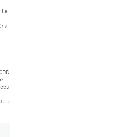
tie
ť na
é CBD
te
dobu
tu je