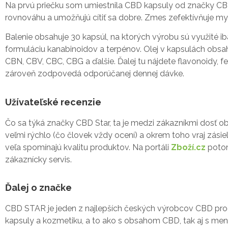
Na prvú priečku som umiestnila CBD kapsuly od značky CBD S
rovnováhu a umožňujú cítiť sa dobre. Zmes zefektívňuje my
Balenie obsahuje 30 kapsúl, na ktorých výrobu sú využité iba
formuláciu kanabinoidov a terpénov. Olej v kapsulách obsah
CBN, CBV, CBC, CBG a ďalšie. Ďalej tu nájdete flavonoidy, 
zároveň zodpovedá odporúčanej dennej dávke.
Užívateľské recenzie
Čo sa týká značky CBD Star, ta je medzi zákazníkmi dosť o
veľmi rýchlo (čo človek vždy ocení) a okrem toho vraj zásie
veľa spomínajú kvalitu produktov. Na portáli
Zboží.cz
potom
zákaznícky servis.
Ďalej o značke
CBD STAR je jeden z najlepších českých výrobcov CBD produ
kapsuly a kozmetiku, a to ako s obsahom CBD, tak aj s m