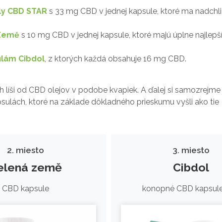
ly CBD STAR
s 33 mg CBD v jednej kapsule, ktoré ma nadchli
 Země
s 10 mg CBD v jednej kapsule, ktoré majú úplne najlepš
lám Cibdol
, z ktorých každá obsahuje 16 mg CBD.
 líši od CBD olejov v podobe kvapiek. A ďalej si samozrejme
ulách, ktoré na základe dôkladného prieskumu vyšli ako tie
2. miesto
3. miesto
elená země
Cibdol
CBD kapsule
konopné CBD kapsul