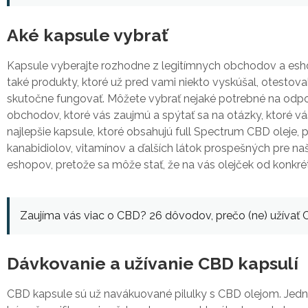
Aké kapsule vybrať
Kapsule vyberajte rozhodne z legitímnych obchodov a eshopo
také produkty, ktoré už pred vami niekto vyskúšal, otestoval
skutočne fungovať. Môžete vybrať nejaké potrebné na odpo
obchodov, ktoré vás zaujmú a spýtať sa na otázky, ktoré vá
najlepšie kapsule, ktoré obsahujú full Spectrum CBD oleje, 
kanabidiolov, vitamínov a ďalších látok prospešných pre na
eshopov, pretože sa môže stať, že na vás olejček od konkr
Zaujíma vás viac o CBD? 26 dôvodov, prečo (ne) užívať
Dávkovanie a užívanie CBD kapsulí
CBD kapsule sú už navákuované pilulky s CBD olejom. Jed