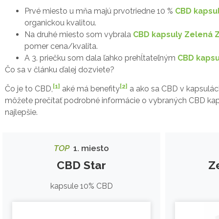
Prvé miesto u mňa majú prvotriedne 10 %
CBD kapsu
organickou kvalitou.
Na druhé miesto som vybrala
CBD kapsuly Zelená
pomer cena/kvalita.
A 3. priečku som dala ľahko prehĺtateľným
CBD kapsu
Čo sa v článku ďalej dozviete?
[1]
[2]
Čo je to CBD,
aké má benefity
a ako sa CBD v kapsulách
môžete prečítať podrobné informácie o vybraných CBD kaps
najlepšie.
TOP
1. miesto
CBD Star
Z
kapsule 10% CBD