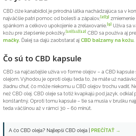
CBD čiže kanabidiol je prírodná látka nachádzajúca sa v ko
[2]
[3]
najväčšie patrí pomoc od bolesti a zápalov,
zmiernenie 
[9]
spánkom a celkovo upokojenie a zrelaxovanie.
Užíva sa vä
[10]
[11]
[12]
kožu pre zlepšenie pokožky.
CBD sa používa aj pre 
mačky
. Ďalej sa dajú zaobstarať aj
CBD balzamy na kožu
.
Čo sú to CBD kapsule
CBD sa najčastejšie užíva vo forme olejov – a CBD kapsule
olejom. Výhodou je oproti oleju teda to, že máte už nadávk
žiadnu chuť, čo môže niekomu u CBD olejov trochu vadiť. 
než CBD olej. CBD oleje sa totiž kvapkajú pod jazyk, odkiaľ
konštantný. Oproti tomu kapsule – tie sa musia v brušku naj
teda väčšinou až v rámci 30 – 60 minút.
A čo CBD oleja? Najlepší CBD oleja |
PREČÍTAŤ →