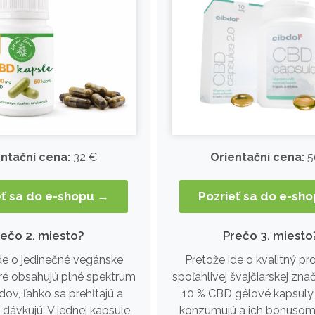
ntační cena:
32 €
Orientační cena:
5
eť sa do e-shopu →
Pozrieť sa do e-sh
rečo 2. miesto?
Prečo 3. miesto
de o jedinečné vegánske
Pretože ide o kvalitný p
oré obsahujú plné spektrum
spoľahlivej švajčiarskej znač
dov, ľahko sa prehĺtajú a
10 % CBD gélové kapsuly
 dávkujú. V jednej kapsule
konzumujú a ich bonusom