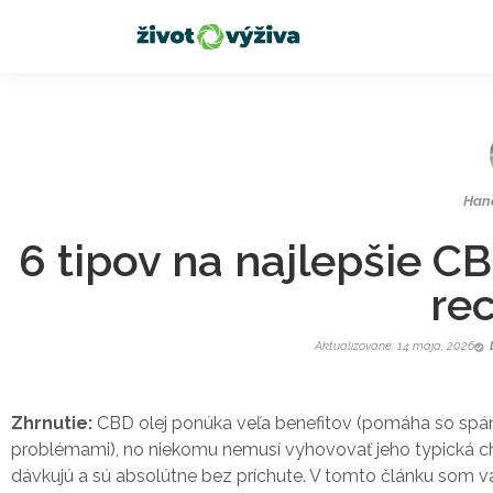
Han
6 tipov na najlepšie C
re
Aktualizované: 14 mája, 2026
Zhrnutie:
CBD olej ponúka veľa benefitov (pomáha so spán
problémami), no niekomu nemusí vyhovovať jeho typická ch
dávkujú a sú absolútne bez príchute. V tomto článku som vá