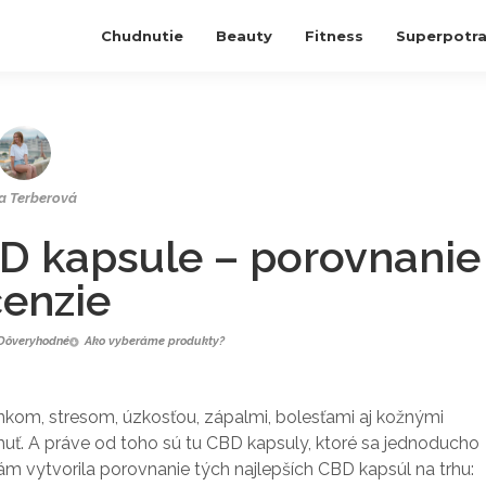
Chudnutie
Beauty
Fitness
Superpotra
a Terberová
BD kapsule – porovnanie
cenzie
Dôveryhodné
Ako vyberáme produkty?
kom, stresom, úzkosťou, zápalmi, bolesťami aj kožnými
uť. A práve od toho sú tu CBD kapsuly, ktoré sa jednoducho
m vytvorila porovnanie tých najlepších CBD kapsúl na trhu: