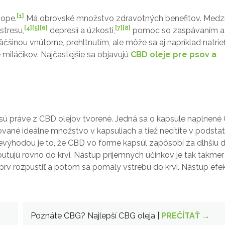
[1]
nope.
Má obrovské množstvo zdravotných benefitov. Medzi 
[4]
[5]
[6]
[7]
[8]
stresu,
depresií a úzkosti,
pomoc so zaspávaním a
čšinou vnútorne, prehltnutím, ale môže sa aj napríklad natrie
miláčikov. Najčastejšie sa objavujú
CBD oleje pre psov a
 sú práve z CBD olejov tvorené. Jedná sa o kapsule naplnen
ované ideálne množstvo v kapsuliach a tiež necítite v podsta
Nevýhodou je to, že CBD vo forme kapsúl zapôsobí za dlhšiu 
 putujú rovno do krvi. Nástup príjemných účinkov je tak takmer
prv rozpustiť a potom sa pomaly vstrebú do krvi. Nástup efek
Poznáte CBG? Najlepší CBG oleja |
PREČÍTAŤ →