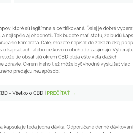
v, ktoré sú legitímne a certifikované. Ďalej je dobré vybera
 a najlepšie aj ohodnotil. Tak budete mať istotu, že budú kap
rúčanie kamaráta. Ďalej môžete napísať do zákazníckej pod
s o kapsuliach, alebo celkovo o obchode zaujímajú. Vyberajt
pretože tie obsahujú okrem CBD oleja ešte veľa ďalších
še zdravie. Okrem iného tiež môže byť vhodné vyskúšať viac
étneho predajcu nezapôsobí.
 CBD – Všetko o CBD |
PREČÍTAŤ →
na kapsula je teda jedna dávka. Odporúčané denné dávkovan