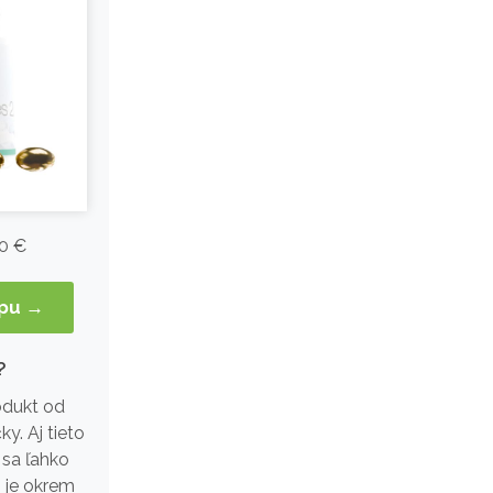
0 €
opu →
?
rodukt od
ky. Aj tieto
 sa ľahko
 je okrem