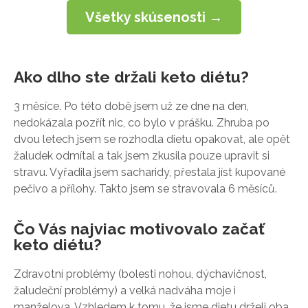
Všetky skúsenosti →
Ako dlho ste držali keto diétu?
3 měsíce. Po této době jsem už ze dne na den,
nedokázala pozřít nic, co bylo v prášku. Zhruba po
dvou letech jsem se rozhodla dietu opakovat, ale opět
žaludek odmítal a tak jsem zkusila pouze upravit si
stravu. Vyřadila jsem sacharidy, přestala jíst kupované
pečivo a přílohy. Takto jsem se stravovala 6 měsíců.
Čo Vás najviac motivovalo začať
keto diétu?
Zdravotní problémy (bolesti nohou, dýchavičnost,
žaludeční problémy) a velká nadváha moje i
manželova. Vzhledem k tomu, že jsme dietu drželi oba,