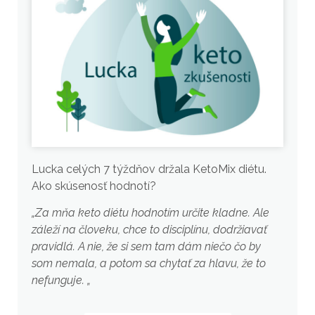
Lucka celých 7 týždňov držala KetoMix diétu.
Ako skúsenosť hodnotí?
„Za mňa keto diétu hodnotím určite kladne. Ale
záleží na človeku, chce to disciplínu, dodržiavať
pravidlá. A nie, že si sem tam dám niečo čo by
som nemala, a potom sa chytať za hlavu, že to
nefunguje. „