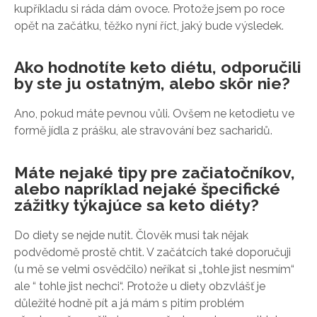
kupříkladu si ráda dám ovoce. Protože jsem po roce
opět na začátku, těžko nyní říct, jaký bude výsledek.
Ako hodnotíte keto diétu, odporučili
by ste ju ostatným, alebo skôr nie?
Ano, pokud máte pevnou vůli. Ovšem ne ketodietu ve
formě jídla z prášku, ale stravování bez sacharidů.
Máte nejaké tipy pre začiatočníkov,
alebo napríklad nejaké špecifické
zážitky týkajúce sa keto diéty?
Do diety se nejde nutit. Člověk musi tak nějak
podvědomě prostě chtit. V začátcích také doporučuji
(u mě se velmi osvědčilo) neříkat si „tohle jist nesmím“
ale “ tohle jist nechci“. Protože u diety obzvlášť je
důležité hodně pít a já mám s pitím problém