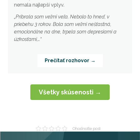
nemala najlepší vplyv.
„Pribrala som veľmi veľa. Nebolo to hneď, v
priebehu 3 rokov. Bola som veľmi nešťastná,
emocionálne na dne, trpela som depresiami a
úzkosťami,…“
Prečítať rozhovor →
Všetky skúsenosti →
Ohodnoťte post