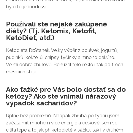
bylo to jednodušší.
Používali ste nejaké zakúpené
diéty? (Tj. Ketomix, Ketofit,
KetoDiet, atď.)
Ketodieta Dr.Stanek. Velký výběr z polévek, jogurtů,
pudinků, koktejlů, chipsy, tyčinky a mnoho dalšího.
Velmi dobré chuťově. Bohužel tělo řeklo i tak po třech
měsících stop.
Ako ťažké pre Vás bolo dostať sa do
ketózy? Ako ste vnímali nárazový
výpadok sacharidov?
Úplně bez problémů. Naopak zhruba po týdnu jsem
začala mít mnohem více energie a celkově jsem se
citila lépe a to jak při ketodietě v sáčku, tak i v druhém