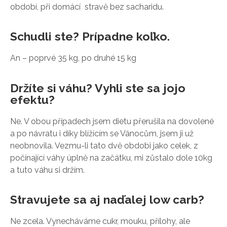
období, při domácí stravě bez sacharidu.
Schudli ste? Prípadne koľko.
An – poprvé 35 kg, po druhé 15 kg
Držíte si váhu? Vyhli ste sa jojo
efektu?
Ne. V obou případech jsem dietu přerušila na dovolené
a po návratu i díky blížícím se Vánocům, jsem ji už
neobnovila. Vezmu-li tato dvě obdobi jako celek, z
počínající váhy úplně na začátku, mi zůstalo dole 10kg
a tuto váhu si držím.
Stravujete sa aj naďalej low carb?
Ne zcela. Vynecháváme cukr, mouku, přílohy, ale