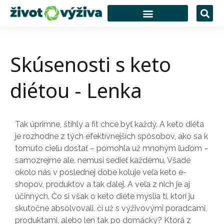
Skúsenosti s keto
diétou - Lenka
Tak úprimne, štíhly a fit chce byť každý. A keto diéta
je rozhodne z tých efektívnejších spôsobov, ako sa k
tomuto cieľu dostať – pomohla už mnohým ľuďom –
samozrejme ale, nemusí sedieť každému. Všade
okolo nás v poslednej dobe koluje veľa keto e-
shopov, produktov a tak ďalej. A veľa z nich je aj
účinných. Čo si však o keto diéte myslia tí, ktorí ju
skutočne absolvovali, či už s výživovými poradcami,
produktami, alebo len tak po domácky? Ktorá z