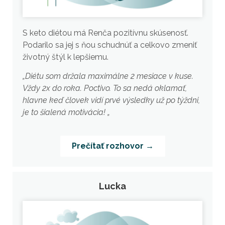
S keto diétou má Renča pozitívnu skúsenosť.
Podarilo sa jej s ňou schudnúť a celkovo zmeniť
životný štýl k lepšiemu.
„Diétu som držala maximálne 2 mesiace v kuse.
Vždy 2x do roka. Poctivo. To sa nedá oklamať,
hlavne keď človek vidí prvé výsledky už po týždni,
je to šialená motivácia! „
Prečítať rozhovor →
Lucka