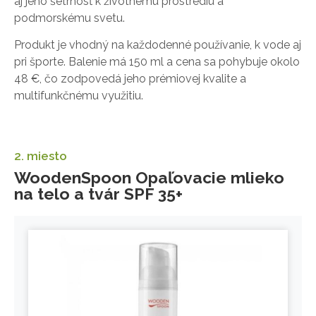
aj jeho šetrnosť k životnému prostrediu a
podmorskému svetu.
Produkt je vhodný na každodenné používanie, k vode aj
pri športe. Balenie má 150 ml a cena sa pohybuje okolo
48 €, čo zodpovedá jeho prémiovej kvalite a
multifunkčnému využitiu.
2. miesto
WoodenSpoon Opaľovacie mlieko
na telo a tvár SPF 35+