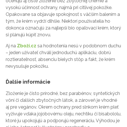
oceňujú aj čisté zloženie bez zbytočnej chémie a
vysokú účinnosť ochrany, najmä pri citlivej pokožke.
Opakovane sa objavuje spokojnosť s väčším balením a
tým, že krém vydrží dlhšie. Niektorí používatelia ho
dokonca označujú za najlepší bio opaľovací krém, ktorý
si plánujú kúpiť znovu.
Aj na
Zboží.cz
sa hodnotenia nesú v podobnom duchu
– jeden užívateľ chváli jednoduchú aplikáciu, dobrú
roztierateľnosť, absenciu bielych stôp a fakt, že krém
nevysušuje pokožku.
Ďalšie informácie
Zloženie je čisto prírodné, bez parabénov, syntetických
vôní či ďalších zbytočných látok, a zároveň je vhodné
aj pre vegánov. Okrem ochrany pred slnkom krém pleť
vyživuje vďaka jojobovému oleju, nechtíku či bisabololu,
ktoré ju upokojujú a podporujú regeneráciu. Výhodou je