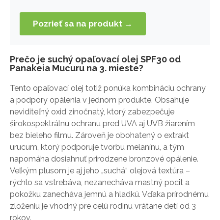
Pozrieť sa na produkt →
Prečo je suchý opaľovací olej SPF30 od
Panakeia Mucuru na 3. mieste?
Tento opaľovací olej totiž ponúka kombináciu ochrany
a podpory opálenia v jednom produkte. Obsahuje
neviditeľný oxid zinočnatý, ktorý zabezpečuje
širokospektrálnu ochranu pred UVA aj UVB žiarením
bez bieleho filmu. Zároveň je obohatený o extrakt
urucum, ktorý podporuje tvorbu melanínu, a tým
napomáha dosiahnuť prirodzene bronzové opálenie.
Veľkým plusom je aj jeho „suchá“ olejová textúra –
rýchlo sa vstrebáva, nezanecháva mastný pocit a
pokožku zanecháva jemnú a hladkú. Vďaka prírodnému
zloženiu je vhodný pre celú rodinu vrátane detí od 3
rokov.