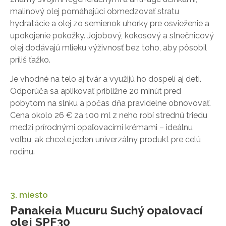
malinový olej pomáhajúci obmedzovať stratu
hydratácie a olej zo semienok uhorky pre osvieženie a
upokojenie pokožky. Jojobový, kokosový a slnečnicový
olej dodávajú mlieku výživnosť bez toho, aby pôsobil
príliš ťažko.
Je vhodné na telo aj tvár a využijú ho dospelí aj deti.
Odporúča sa aplikovať približne 20 minút pred
pobytom na slnku a počas dňa pravidelne obnovovať.
Cena okolo 26 € za 100 ml z neho robí strednú triedu
medzi prírodnými opaľovacími krémami – ideálnu
voľbu, ak chcete jeden univerzálny produkt pre celú
rodinu.
3. miesto
Panakeia Mucuru Suchý opalovací
olej SPF30