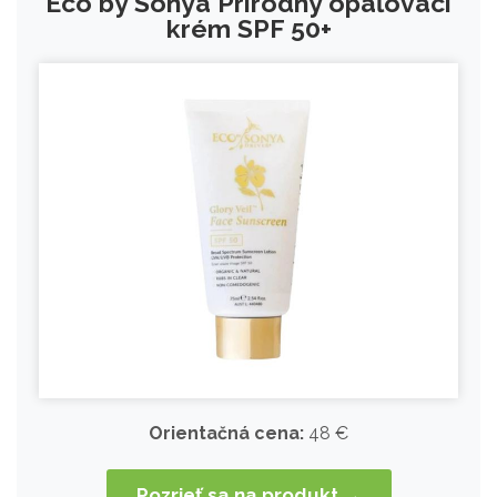
Eco by Sonya Prírodný opaľovací
krém SPF 50+
Orientačná cena:
48 €
Pozrieť sa na produkt →