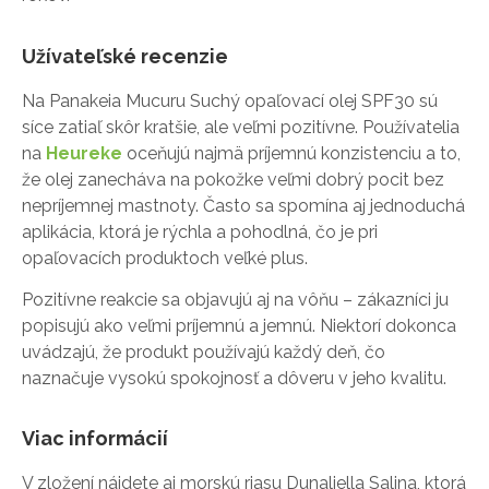
Užívateľské recenzie
Na Panakeia Mucuru Suchý opaľovací olej SPF30 sú
síce zatiaľ skôr kratšie, ale veľmi pozitívne. Používatelia
na
Heureke
oceňujú najmä príjemnú konzistenciu a to,
že olej zanecháva na pokožke veľmi dobrý pocit bez
nepríjemnej mastnoty. Často sa spomína aj jednoduchá
aplikácia, ktorá je rýchla a pohodlná, čo je pri
opaľovacích produktoch veľké plus.
Pozitívne reakcie sa objavujú aj na vôňu – zákazníci ju
popisujú ako veľmi príjemnú a jemnú. Niektorí dokonca
uvádzajú, že produkt používajú každý deň, čo
naznačuje vysokú spokojnosť a dôveru v jeho kvalitu.
Viac informácií
V zložení nájdete aj morskú riasu Dunaliella Salina, ktorá