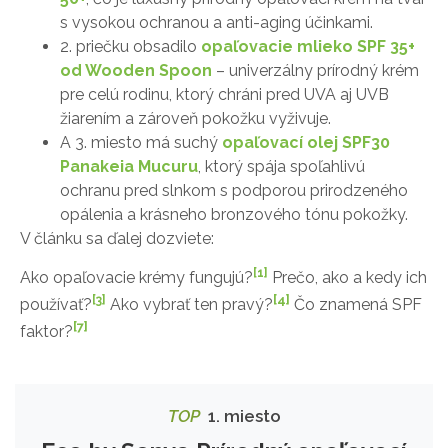
s vysokou ochranou a anti-aging účinkami.
2. priečku obsadilo
opaľovacie mlieko SPF 35+
od Wooden Spoon
– univerzálny prírodný krém
pre celú rodinu, ktorý chráni pred UVA aj UVB
žiarením a zároveň pokožku vyživuje.
A 3. miesto má suchý
opaľovací olej SPF30
Panakeia Mucuru
, ktorý spája spoľahlivú
ochranu pred slnkom s podporou prirodzeného
opálenia a krásneho bronzového tónu pokožky.
V článku sa ďalej dozviete:
[1]
Ako opaľovacie krémy fungujú?
Prečo, ako a kedy ich
[4]
[3]
používať?
Ako vybrať ten pravý?
Čo znamená SPF
[7]
faktor?
TOP
1. miesto