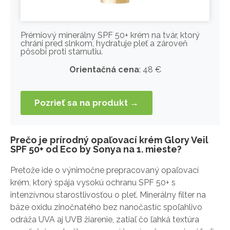
Prémiový minerálny SPF 50+ krém na tvár, ktorý
chráni pred slnkom, hydratuje pleť a zároveň
pôsobí proti starnutiu.
Orientačná cena
: 48 €
Pozrieť sa na produkt →
Prečo je prírodný opaľovací krém Glory Veil
SPF 50+ od Eco by Sonya na 1. mieste?
Pretože ide o výnimočne prepracovaný opaľovací
krém, ktorý spája vysokú ochranu SPF 50+ s
intenzívnou starostlivosťou o pleť. Minerálny filter na
báze oxidu zinočnatého bez nanočastíc spoľahlivo
odráža UVA aj UVB žiarenie, zatiaľ čo ľahká textúra