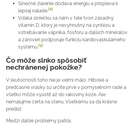
Slnečné žiarenie dodáva energiu a prispieva k
[8]
lepšej nálade.
Vďaka slniečku sa nám v tele tvorí zásadný
vitamín D, ktorý je nevyhnutný na syntézu a
vstrebávanie vápnika, fosforu a ďalších minerálov
a zároveň podporuje funkciu kardiovaskulárneho
[9]
systému.
Čo môže slnko spôsobiť
nechránenej pokožke?
V skutočnosti toho nie je veľmi málo. Hlboké a
predčasné vrásky sú určite prvé v pomyselnom rade a
všetko môže vyústiť až do rakoviny kože. Ale
nemaľujme čerta na stenu. Všetkému sa dá krásne
predísť.
Medzi ďalšie problémy patria: