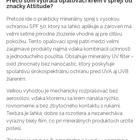
Prečo som vybrala opaľovací krém v spreji od
značky Attitude?
Pretože ide o praktický minerálny sprej s vysokou
ochranou SPF 50, ktorý sa ľahko aplikuje a zároveň má
veľmi šetrné prírodné zloženie vhodné aj pre citlivú
pokožku. Tento opaľovací sprej patrí medzi veľmi
zaujímavé produkty najmä vďaka kombinácii účinnosti
a jednoduchého použitia. Obsahuje minerálny UV filter –
oxid zinočnatý bez nanočastíc, ktorý poskytuje
spoľahlivú širokospektrálnu ochranu pred UVA aj UVB
žiarením.
Veľkou výhodou je mechanický rozprašovač bez
aerosólov, vďaka ktorému sa krém nanáša rýchlo,
rovnomerne a bez zbytočného kontaktu s rukami.
Textúra je ľahká, dobre sa rozotiera a nezanecháva
výrazný biely film, čo pri minerálnych produktoch určite
poteší.