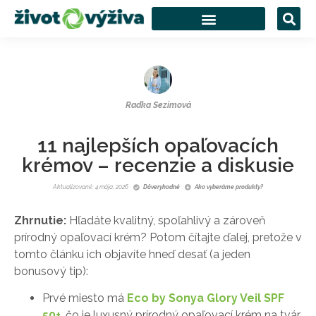
Radka Sezimová
11 najlepších opaľovacích
krémov – recenzie a diskusie
Aktualizované: 4 mája, 2026
Dôveryhodné
Ako vyberáme produkty?
Zhrnutie:
Hľadáte kvalitný, spoľahlivý a zároveň
prírodný opaľovací krém? Potom čítajte ďalej, pretože v
tomto článku ich objavíte hneď desať (a jeden
bonusový tip):
Prvé miesto má
Eco by Sonya Glory Veil SPF
50+
, čo je luxusný prírodný opaľovací krém na tvár