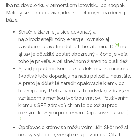
iba na dovolenku v prímorskom letovisku, ba naopak.
Mali by sme ho používať ideálne celoročne na dennej
báze.
Slnečné žiarenie je síce dokonalý a
najprirodzenejší zdroj energie, rovnako aj
[2]
zásobárňou životne dôležitého vitamínu D,
no
aj tak je dôležité zostať obozretný – čoho je veľa,
toho je priveľa. A pri slnečnom žiarení to platí tiež.
Aj keď je pod mrakom alebo dokonca zamračené,
škodlivé lúče dopadajú na našu pokožku neustále.
A preto je dôležité zaradiť opaľovacie krémy do
bežnej rutiny. Pleť sa vám za to odvďačí zdravším
vzhľadom a menšou tvorbou vrások. Používaním
krému s SPF zároveň chránite pokožku pred
rôznymi kožnými problémami (aj rakovinou kože).
[3]
Opaľovacie krémy sa môžu veľmi líšiť. Skôr než si
nejaký vyberiete, venujte mu pozornosť. Čítajte