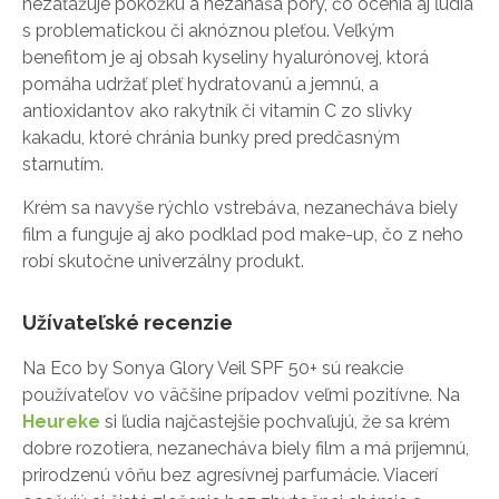
nezaťažuje pokožku a nezanáša póry, čo ocenia aj ľudia
s problematickou či aknóznou pleťou. Veľkým
benefitom je aj obsah kyseliny hyalurónovej, ktorá
pomáha udržať pleť hydratovanú a jemnú, a
antioxidantov ako rakytník či vitamín C zo slivky
kakadu, ktoré chránia bunky pred predčasným
starnutím.
Krém sa navyše rýchlo vstrebáva, nezanecháva biely
film a funguje aj ako podklad pod make-up, čo z neho
robí skutočne univerzálny produkt.
Užívateľské recenzie
Na Eco by Sonya Glory Veil SPF 50+ sú reakcie
používateľov vo väčšine prípadov veľmi pozitívne. Na
Heureke
si ľudia najčastejšie pochvaľujú, že sa krém
dobre rozotiera, nezanecháva biely film a má príjemnú,
prirodzenú vôňu bez agresívnej parfumácie. Viacerí