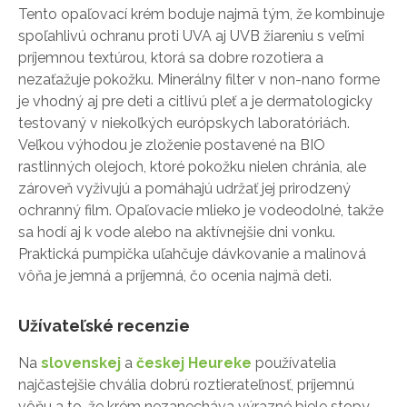
Tento opaľovací krém boduje najmä tým, že kombinuje
spoľahlivú ochranu proti UVA aj UVB žiareniu s veľmi
príjemnou textúrou, ktorá sa dobre rozotiera a
nezaťažuje pokožku. Minerálny filter v non-nano forme
je vhodný aj pre deti a citlivú pleť a je dermatologicky
testovaný v niekoľkých európskych laboratóriách.
Veľkou výhodou je zloženie postavené na BIO
rastlinných olejoch, ktoré pokožku nielen chránia, ale
zároveň vyživujú a pomáhajú udržať jej prirodzený
ochranný film. Opaľovacie mlieko je vodeodolné, takže
sa hodí aj k vode alebo na aktívnejšie dni vonku.
Praktická pumpička uľahčuje dávkovanie a malinová
vôňa je jemná a príjemná, čo ocenia najmä deti.
Užívateľské recenzie
Na
slovenskej
a
českej Heureke
používatelia
najčastejšie chvália dobrú roztierateľnosť, príjemnú
vôňu a to, že krém nezanecháva výrazné biele stopy.