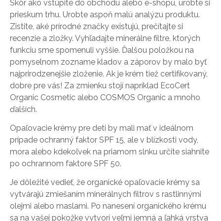
Skôr ako vstúpite do obchodu alebo e-shopu, urobte si
prieskum trhu. Urobte aspoň malú analýzu produktu.
Zistite, aké prírodné značky existujú, prečítajte si
recenzie a zložky. Vyhľadajte minerálne filtre, ktorých
funkciu sme spomenuli vyššie. Ďalšou položkou na
pomyselnom zozname kladov a záporov by malo byť
najprirodzenejšie zloženie. Ak je krém tiež certifikovaný,
dobre pre vás! Za zmienku stojí napríklad EcoCert
Organic Cosmetic alebo COSMOS Organic a mnoho
ďalších.
Opaľovacie krémy pre deti by mali mať v ideálnom
prípade ochranný faktor SPF 15, ale v blízkosti vody,
mora alebo kdekoľvek na priamom slnku určite siahnite
po ochrannom faktore SPF 50.
Je dôležité vedieť, že organické opaľovacie krémy sa
vytvárajú zmiešaním minerálnych filtrov s rastlinnými
olejmi alebo maslami. Po nanesení organického krému
sa na vašej pokožke vytvorí veľmi jemná a ľahká vrstva