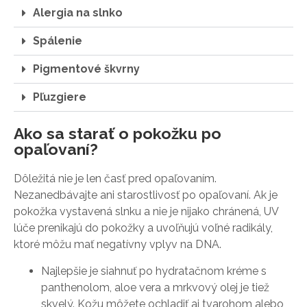
Alergia na slnko
Spálenie
Pigmentové škvrny
Pľuzgiere
Ako sa starať o pokožku po
opaľovaní?
Dôležitá nie je len časť pred opaľovaním.
Nezanedbávajte ani starostlivosť po opaľovaní. Ak je
pokožka vystavená slnku a nie je nijako chránená, UV
lúče prenikajú do pokožky a uvoľňujú voľné radikály,
ktoré môžu mať negatívny vplyv na DNA.
Najlepšie je siahnuť po hydratačnom kréme s
panthenolom, aloe vera a mrkvový olej je tiež
skvelý. Kožu môžete ochladiť aj tvarohom alebo