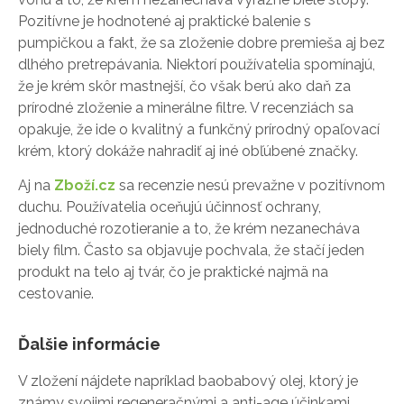
Pozitívne je hodnotené aj praktické balenie s
pumpičkou a fakt, že sa zloženie dobre premieša aj bez
dlhého pretrepávania. Niektorí používatelia spomínajú,
že je krém skôr mastnejší, čo však berú ako daň za
prírodné zloženie a minerálne filtre. V recenziách sa
opakuje, že ide o kvalitný a funkčný prírodný opaľovací
krém, ktorý dokáže nahradiť aj iné obľúbené značky.
Aj na
Zboží.cz
sa recenzie nesú prevažne v pozitívnom
duchu. Používatelia oceňujú účinnosť ochrany,
jednoduché rozotieranie a to, že krém nezanecháva
biely film. Často sa objavuje pochvala, že stačí jeden
produkt na telo aj tvár, čo je praktické najmä na
cestovanie.
Ďalšie informácie
V zložení nájdete napríklad baobabový olej, ktorý je
známy svojimi regeneračnými a anti-age účinkami,