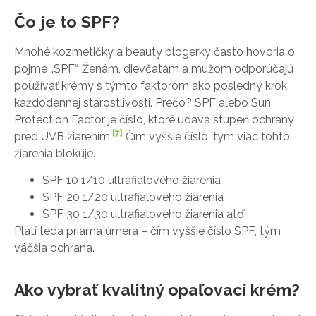
Čo je to SPF?
Mnohé kozmetičky a beauty blogerky často hovoria o
pojme „SPF“. Ženám, dievčatám a mužom odporúčajú
používať krémy s týmto faktorom ako posledný krok
každodennej starostlivosti. Prečo? SPF alebo Sun
Protection Factor je číslo, ktoré udáva stupeň ochrany
[7]
pred UVB žiarením.
Čím vyššie číslo, tým viac tohto
žiarenia blokuje.
SPF 10 1/10 ultrafialového žiarenia
SPF 20 1/20 ultrafialového žiarenia
SPF 30 1/30 ultrafialového žiarenia atď.
Platí teda priama úmera – čím vyššie číslo SPF, tým
väčšia ochrana.
Ako vybrať kvalitný opaľovací krém?