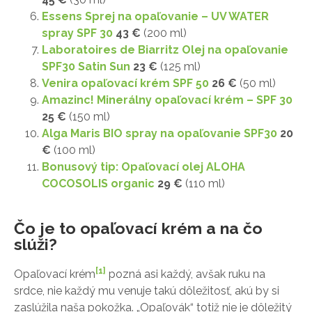
Essens Sprej na opaľovanie – UV WATER
spray SPF 30
43 €
(200 ml)
Laboratoires de Biarritz Olej na opaľovanie
SPF30 Satin Sun
23 €
(125 ml)
Venira opaľovací krém SPF 50
26 €
(50 ml)
Amazinc! Minerálny opaľovací krém – SPF 30
25 €
(150 ml)
Alga Maris BIO spray na opaľovanie SPF30
20
€
(100 ml)
Bonusový tip: Opaľovací olej ALOHA
COCOSOLIS organic
29 €
(110 ml)
Čo je to opaľovací krém a na čo
slúži?
[1]
Opaľovací krém
pozná asi každý, avšak ruku na
srdce, nie každý mu venuje takú dôležitosť, akú by si
zaslúžila naša pokožka. „Opaľovák“ totiž nie je dôležitý