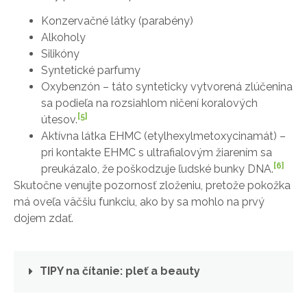
Konzervačné látky (parabény)
Alkoholy
Silikóny
Syntetické parfumy
Oxybenzón – táto synteticky vytvorená zlúčenina
sa podieľa na rozsiahlom ničení koralových
[5]
útesov.
Aktívna látka EHMC (etylhexylmetoxycinamát) –
pri kontakte EHMC s ultrafialovým žiarením sa
[6]
preukázalo, že poškodzuje ľudské bunky DNA.
Skutočne venujte pozornosť zloženiu, pretože pokožka
má oveľa väčšiu funkciu, ako by sa mohlo na prvý
dojem zdať.
TIPY na čítanie: pleť a beauty