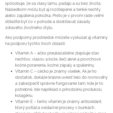
spôsobuje, že sa vlasy lámu, padajú a sú bez života.
Následkom môžu byť aj rozštiepené a tenké nechty
alebo zapálená pokožka. Preto je v prvom rade veľmi
dôležité byť čo v pohode a dodržiavať zásady
zdravého životného štýlu.
Ako podporný prostriedok môžete vyskúšať aj vitamíny
na podporu týchto troch oblastí:
Vitamín A – áčko preukázateľne zlepšuje stav
nechtov, vlasov a kože, lieči akné a povrchové
kožné poranenia, kožné zápaly a spáleniny.
Vitamín C – céčko je známy všeliek. Ak je ho
dostatok, dokáže krásne uviesť telo do rovnováhy
a zabezpečiť správne fungovanie tam, kde je to
potrebné. Ide napríklad o prirodzenú produkciu
kolagénu.
Vitamín E – tento vitamín je známy antioxidant,
ktorý potláča oxidačné procesy v bunkách,