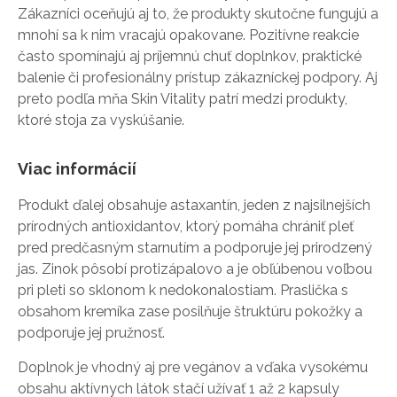
Zákazníci oceňujú aj to, že produkty skutočne fungujú a
mnohí sa k nim vracajú opakovane. Pozitívne reakcie
často spomínajú aj príjemnú chuť doplnkov, praktické
balenie či profesionálny prístup zákazníckej podpory. Aj
preto podľa mňa Skin Vitality patrí medzi produkty,
ktoré stoja za vyskúšanie.
Viac informácií
Produkt ďalej obsahuje astaxantín, jeden z najsilnejších
prírodných antioxidantov, ktorý pomáha chrániť pleť
pred predčasným starnutím a podporuje jej prirodzený
jas. Zinok pôsobí protizápalovo a je obľúbenou voľbou
pri pleti so sklonom k nedokonalostiam. Praslička s
obsahom kremíka zase posilňuje štruktúru pokožky a
podporuje jej pružnosť.
Doplnok je vhodný aj pre vegánov a vďaka vysokému
obsahu aktívnych látok stačí užívať 1 až 2 kapsuly