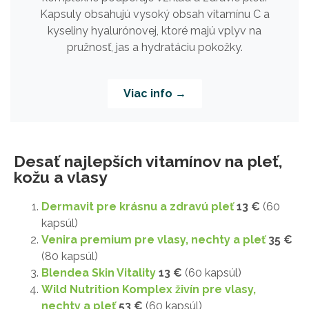
Kapsuly obsahujú vysoký obsah vitamínu C a
kyseliny hyalurónovej, ktoré majú vplyv na
pružnosť, jas a hydratáciu pokožky.
Viac info →
Desať najlepších vitamínov na pleť,
kožu a vlasy
Dermavit pre krásnu a zdravú pleť
13 €
(60
kapsúl)
Venira premium pre vlasy, nechty a pleť
35 €
(80 kapsúl)
Blendea Skin Vitality
13 €
(60 kapsúl)
Wild Nutrition Komplex živín pre vlasy,
nechty a pleť
53 €
(60 kapsúl)