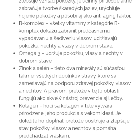
zlepšuje vzhľad pokožky, je účinný pri liečbe akné,
zabraňuje tvorbe škaredých jaziev, urýchľuje
hojenie pokožky a pôsobí aj ako anti aging faktor.
B-komplex – všetky vitamíny z kategórie B-
komplex dokážu zabrániť predčasnému
vypadávaniu a šediveniu vlasov, udržiavajú
pokožku, nechty a vlasy v dobrom stave.
Omega 3 – udržuje pokožku, vlasy a nechty v
dobrom stave.
Zinok a selén – tieto dva minerály sú súčasťou
takmer všetkých doplnkov stravy, ktoré sa
zameriavajú na podporu zdravej pokožky, vlasov
a nechtov. A právom, pretože v tejto oblasti
fungujú ako skvelý nástroj prevencie aj liečby.
Kolagén – hoci sa kolagén v tele vytvára
prirodzene, jeho produkcia s vekom klesá. Je
dôležité ho dopĺňať, pretože posilňuje a zlepšuje
stav pokožky, vlasov a nechtov a pomáha
predchádzať vráskam.