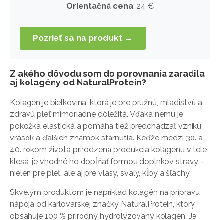
Orientačná cena
: 24 €
Pozrieť sa na produkt →
Z akého dôvodu som do porovnania zaradila
aj kolagény od NaturalProtein?
Kolagén je bielkovina, ktorá je pre pružnú, mladistvú a
zdravú pleť mimoriadne dôležitá. Vďaka nemu je
pokožka elastická a pomáha tiež predchádzať vzniku
vrások a ďalších známok starnutia. Keďže medzi 30. a
40. rokom života prirodzená produkcia kolagénu v tele
klesá, je vhodné ho dopĺňať formou doplnkov stravy –
nielen pre pleť, ale aj pre vlasy, svaly, kĺby a šľachy.
Skvelým produktom je napríklad kolagén na prípravu
nápoja od karlovarskej značky NaturalProtein, ktorý
obsahuje 100 % prírodný hydrolyzovaný kolagén. Je