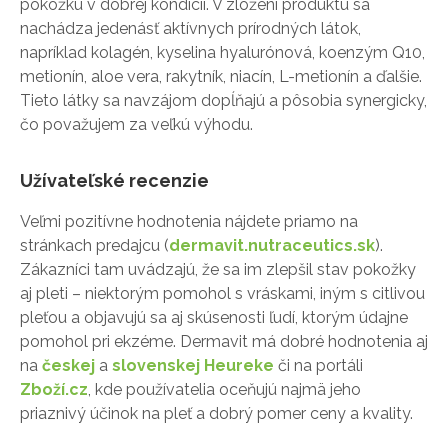
pokožku v dobrej kondícii. V zložení produktu sa
nachádza jedenásť aktívnych prírodných látok,
napríklad kolagén, kyselina hyalurónová, koenzým Q10,
metionín, aloe vera, rakytník, niacín, L-metionín a ďalšie.
Tieto látky sa navzájom dopĺňajú a pôsobia synergicky,
čo považujem za veľkú výhodu.
Užívateľské recenzie
Veľmi pozitívne hodnotenia nájdete priamo na
stránkach predajcu (
dermavit.nutraceutics.sk
).
Zákazníci tam uvádzajú, že sa im zlepšil stav pokožky
aj pleti – niektorým pomohol s vráskami, iným s citlivou
pleťou a objavujú sa aj skúsenosti ľudí, ktorým údajne
pomohol pri ekzéme. Dermavit má dobré hodnotenia aj
na
českej
a
slovenskej Heureke
či na portáli
Zboží.cz
, kde používatelia oceňujú najmä jeho
priaznivý účinok na pleť a dobrý pomer ceny a kvality.