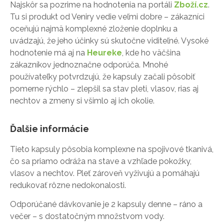
Najskôr sa pozrime na hodnotenia na portáli
Zboží.cz
.
Tu si produkt od Veniry vedie veľmi dobre – zákazníci
oceňujú najmä komplexné zloženie doplnku a
uvádzajú, že jeho účinky sú skutočne viditeľné. Vysoké
hodnotenie má aj na
Heureke
, kde ho väčšina
zákazníkov jednoznačne odporúča. Mnohé
používateľky potvrdzujú, že kapsuly začali pôsobiť
pomerne rýchlo – zlepšil sa stav pleti, vlasov, rias aj
nechtov a zmeny si všimlo aj ich okolie.
Ďalšie informácie
Tieto kapsuly pôsobia komplexne na spojivové tkanivá,
čo sa priamo odráža na stave a vzhľade pokožky,
vlasov a nechtov. Pleť zároveň vyživujú a pomáhajú
redukovať rôzne nedokonalosti.
Odporúčané dávkovanie je 2 kapsuly denne – ráno a
večer – s dostatočným množstvom vody.