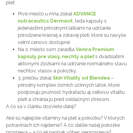
pleť:
Prvé miesto u mňa získal
ADVANCE
nutraceutics Dermavit
, teda kapsuly s
jedenástimi prírodnými látkami na udržanie
prirodzene krásnej a zdravej pleti, ktoré sú navyše
veľmi cenovo dostupné.
Na 2. miesto som zaradila
Venira Premium
kapsuly pre vlasy, nechty a pleť
s dvadsiatimi
aktívnymi zložkami na udržanie normálneho stavu
nechtov, vlasov a pokožky.
3. priečku získal
Skin Vitality od Blendea
–
prírodný komplex ôsmich účinných látok, ktoré
podporujú pružnosť, hydratáciu aj celkovú vitalitu
pleti a chránia ju pred oxidačným stresom.
A čo sa v článku dozviete ďalej?
Aké sú najlepšie vitamíny na pleť a pokožku? V ktorých
potravinách ich nájdeme? A čo ďalšie našej pokožke
prospieva – a čo jej naopak vôbec neprospieva?