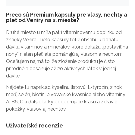
Prečo sú Premium kapsuly pre vlasy, nechty a
pleť od Veniry na 2. mieste?
Druhé miesto u mňa patrí vitamínovému doplnku od
značky Venira. Tieto kapsuly totiž obsahujú bohatú
dávku vitamínov a minerálov, ktoré dokážu „postaviť na
nohy“ nielen pleť, ale pomáhajú aj vlasom a nechtom.
Oceňujem najmä to, že zloženie produktu je čisto
prírodné a obsahuje až 20 aktívnych látok v jednej
dávke.
Nájdete tu napríklad kyselinu listovú, L-tyrozín, zinok,
meď, selén, biotín, pivovarské kvasnice alebo vitamíny
A, B6, C a ďalšie látky podporujúce krásu a zdravie
pokožky, vlasov aj nechtov.
Užívateľské recenzie