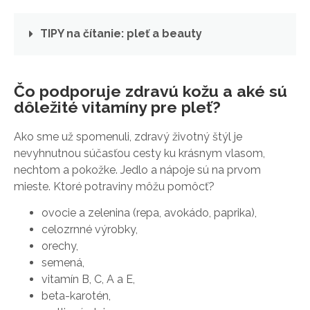
TIPY na čítanie: pleť a beauty
Čo podporuje zdravú kožu a aké sú
dôležité vitamíny pre pleť?
Ako sme už spomenuli, zdravý životný štýl je
nevyhnutnou súčasťou cesty ku krásnym vlasom,
nechtom a pokožke. Jedlo a nápoje sú na prvom
mieste. Ktoré potraviny môžu pomôcť?
ovocie a zelenina (repa, avokádo, paprika),
celozrnné výrobky,
orechy,
semená,
vitamín B, C, A a E,
beta-karotén,