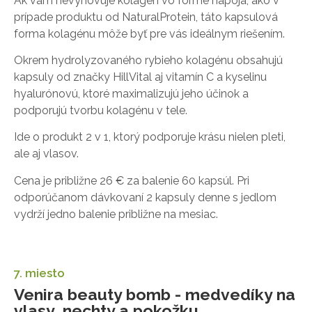
Ak vám nevyhovuje kolagén vo forme nápoja, ako v
prípade produktu od NaturalProtein, táto kapsulová
forma kolagénu môže byť pre vás ideálnym riešením.
Okrem hydrolyzovaného rybieho kolagénu obsahujú
kapsuly od značky HillVital aj vitamín C a kyselinu
hyalurónovú, ktoré maximalizujú jeho účinok a
podporujú tvorbu kolagénu v tele.
Ide o produkt 2 v 1, ktorý podporuje krásu nielen pleti,
ale aj vlasov.
Cena je približne 26 € za balenie 60 kapsúl. Pri
odporúčanom dávkovaní 2 kapsuly denne s jedlom
vydrží jedno balenie približne na mesiac.
7. miesto
Venira beauty bomb - medvedíky na
vlasy, nechty a pokožku