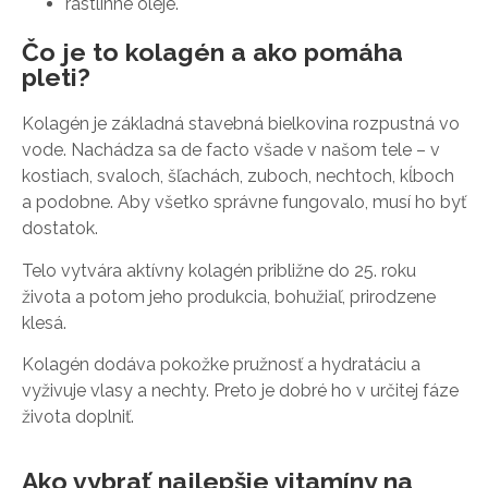
rastlinné oleje.
Čo je to kolagén a ako pomáha
pleti?
Kolagén je základná stavebná bielkovina rozpustná vo
vode. Nachádza sa de facto všade v našom tele – v
kostiach, svaloch, šľachách, zuboch, nechtoch, kĺboch
a podobne. Aby všetko správne fungovalo, musí ho byť
dostatok.
Telo vytvára aktívny kolagén približne do 25. roku
života a potom jeho produkcia, bohužiaľ, prirodzene
klesá.
Kolagén dodáva pokožke pružnosť a hydratáciu a
vyživuje vlasy a nechty. Preto je dobré ho v určitej fáze
života doplniť.
Ako vybrať najlepšie vitamíny na