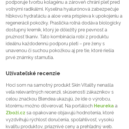
podporuje tvorbu kolagénu a zároveň chráni pleť pred
voľnými radikálmi. Kyselina hyalurónová zabezpečuje
hĺbkovú hydratáciu a aloe vera prispieva k upokojeniu a
regenerácii pokožky. Praslička roľná dodáva biologicky
dostupný kremík, ktorý je dôležitý pre pevnosť a
pružnosť tkanív. Táto kombinácia robí z produktu
ideálnu každodennú podporu pleti – pre ženy s
unavenou či suchou pokožkou aj pre tie, ktoré riešia
prvé známky starnutia.
Užívateľské recenzie
Hoci som na samotný produkt Skin Vitality nenašla
veľa relevantných recenzií, skúsenosti zákazníkov s
celou značkou Blendea ukazujú, že ide o výrobcu,
ktorému možno dôverovať. Na portáloch
Heureka
a
Zboží.cz
sa opakovane objavujú hodnotenia, ktoré
vyzdvihujú rýchlosť doručenia, spoľahlivosť, vysokú
kvalitu produktov, priaznivé ceny a prehľadný web.