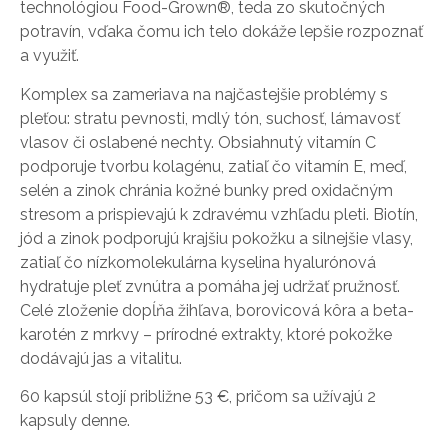
technológiou Food-Grown®, teda zo skutočných
potravín, vďaka čomu ich telo dokáže lepšie rozpoznať
a využiť.
Komplex sa zameriava na najčastejšie problémy s
pleťou: stratu pevnosti, mdlý tón, suchosť, lámavosť
vlasov či oslabené nechty. Obsiahnutý vitamín C
podporuje tvorbu kolagénu, zatiaľ čo vitamín E, meď,
selén a zinok chránia kožné bunky pred oxidačným
stresom a prispievajú k zdravému vzhľadu pleti. Biotín,
jód a zinok podporujú krajšiu pokožku a silnejšie vlasy,
zatiaľ čo nízkomolekulárna kyselina hyalurónová
hydratuje pleť zvnútra a pomáha jej udržať pružnosť.
Celé zloženie dopĺňa žihľava, borovicová kôra a beta-
karotén z mrkvy – prírodné extrakty, ktoré pokožke
dodávajú jas a vitalitu.
60 kapsúl stojí približne 53 €, pričom sa užívajú 2
kapsuly denne.