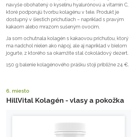
navyše obohatený o kyselinu hyalurónovú a vitamín C,
ktoré podporujú tvorbu kolagénu v tele. Produkt je
dostupný v šiestich príchutiach – napríklad s pravým
kakaom alebo mrazom sušeným ovocím.
Ja som ochutnala kolagén s kakaovou príchuťou, ktorý
ma nadchol nielen ako nápoj, ale aj napríklad v bielom
jogurte, z ktorého sa okamžite stal čokoládový dezert.
150 g balenie kolagénového prášku stojí približne 24 €.
6. miesto
HillVital Kolagén - vlasy a pokožka