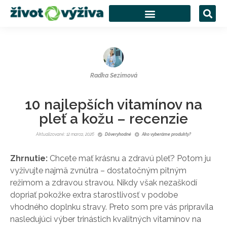
Radka Sezimová
10 najlepších vitamínov na
pleť a kožu – recenzie
Aktualizované: 12 marca, 2026
Dôveryhodné
Ako vyberáme produkty?
Zhrnutie:
Chcete mať krásnu a zdravú pleť? Potom ju
vyživujte najmä zvnútra – dostatočným pitným
režimom a zdravou stravou. Nikdy však nezaškodí
dopriať pokožke extra starostlivosť v podobe
vhodného doplnku stravy. Preto som pre vás pripravila
nasledujúci výber trinástich kvalitných vitamínov na