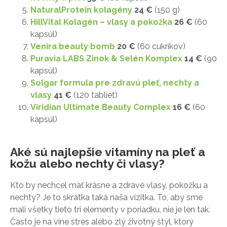
NaturalProtein kolagény
24 €
(150 g)
HillVital Kolagén – vlasy a pokožka
26 €
(60
kapsúl)
Venira beauty bomb
20 €
(60 cukríkov)
Puravia LABS Zinok & Selén Komplex
14 €
(90
kapsúl)
Solgar formula pre zdravú pleť, nechty a
vlasy
41 €
(120 tabliet)
Viridian Ultimate Beauty Complex
16 €
(60
kapsúl)
Aké sú najlepšie vitamíny na pleť a
kožu alebo nechty či vlasy?
Kto by nechcel mať krásne a zdravé vlasy, pokožku a
nechty? Je to skrátka taká naša vizitka. To, aby sme
mali všetky tieto tri elementy v poriadku, nie je len tak.
Často je na vine stres alebo zlý životný štýl, ktorý