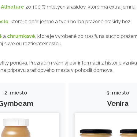
Allnature
zo 100 % mletých arašidov, ktoré má extra jemnú
slo
, ktoré je opäť jemné a tvorí ho iba pražené arašidy bez
é
a
chrumkavé
, ktoré je vyrobené zo 100 % na sucho praže
j skvelou roztierateľnosťou.
ity ponúka. Prezradím vám aj pár informácií z histórie vzniku
tu na prípravu arašidového masla v pohodlí domova.
2. miesto
3. miesto
Gymbeam
Venira