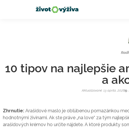
Rad
10 tipov na najlepšie 
a ak
Aktualizované: 13 apríla, 2026
Zhrnutie:
Arašidové maslo je obľúbenou pomazánkou medzi d
hodnotnými živinami. Ak ste práve „na love“ za tým najlep
arašidových krémov ho určite nájdete. A ktoré produkty so