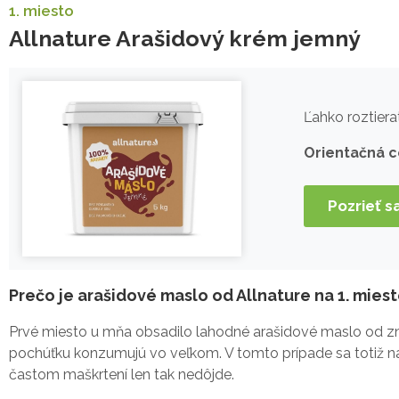
1. miesto
Allnature Arašidový krém jemný
Ľahko roztiera
Orientačná 
Pozrieť s
Prečo je arašidové maslo od Allnature na 1. mies
Prvé miesto u mňa obsadilo lahodné arašidové maslo od značk
pochúťku konzumujú vo veľkom. V tomto prípade sa totiž ná
častom maškrtení len tak nedôjde.