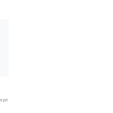
o
 pri