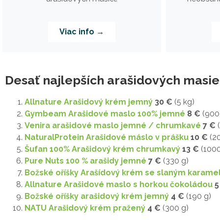
Viac info →
Desať najlepších arašidových masie
Allnature Arašidový krém jemný
30 €
(5 kg)
Gymbeam Arašidové maslo 100% jemné
8 €
(900
Venira arašidové maslo jemné / chrumkavé
7 €
(
NaturalProtein Arašidové máslo v prášku
10 €
(20
Šufan 100% Arašidový krém chrumkavý
13 €
(1000
Pure Nuts 100 % arašidy jemné
7 €
(330 g)
Božské oříšky Arašídový krém se slaným karam
Allnature Arašidové maslo s horkou čokoládou
5
Božské oříšky arašidový krém jemný
4 €
(190 g)
NATU Arašidový krém pražený
4 €
(300 g)