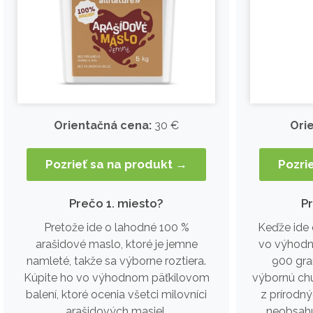
Orientačná cena:
30 €
Ori
Pozrieť sa na produkt →
Pozri
Prečo 1. miesto?
P
Pretože ide o lahodné 100 %
Keďže ide
arašidové maslo, ktoré je jemne
vo výhodn
namleté, takže sa výborne roztiera.
900 gra
Kúpite ho vo výhodnom päťkilovom
výbornú chu
balení, ktoré ocenia všetci milovníci
z prírodn
arašidových masiel.
neobsahuj