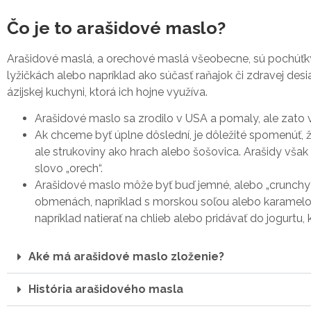
Čo je to arašidové maslo?
Arašidové maslá, a orechové maslá všeobecne, sú pochúťk
lyžičkách alebo napríklad ako súčasť raňajok či zdravej desi
ázijskej kuchyni, ktorá ich hojne využíva.
Arašidové maslo sa zrodilo v USA a pomaly, ale zato ve
Ak chceme byť úplne dôslední, je dôležité spomenúť, ž
ale strukoviny ako hrach alebo šošovica. Arašidy však 
slovo „orech“.
Arašidové maslo môže byť buď jemné, alebo „crunchy“,
obmenách, napríklad s morskou soľou alebo karamel
napríklad natierať na chlieb alebo pridávať do jogurtu
Aké má arašidové maslo zloženie?
História arašidového masla