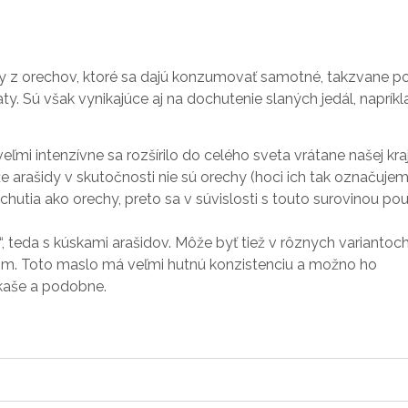
y z orechov, ktoré sa dajú konzumovať samotné, takzvane p
aty. Sú však vynikajúce aj na dochutenie slaných jedál, napríkl
ľmi intenzívne sa rozšírilo do celého sveta vrátane našej kraj
e arašidy v skutočnosti nie sú orechy (hoci ich tak označujem
chutia ako orechy, preto sa v súvislosti s touto surovinou po
 teda s kúskami arašidov. Môže byť tiež v rôznych variantoch
om. Toto maslo má veľmi hutnú konzistenciu a možno ho
, kaše a podobne.