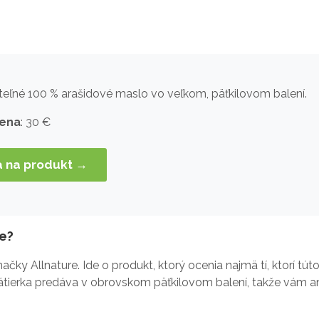
teľné 100 % arašidové maslo vo veľkom, päťkilovom balení.
cena
: 30 €
a na produkt →
te?
y Allnature. Ide o produkt, ktorý ocenia najmä tí, ktorí tút
tierka predáva v obrovskom päťkilovom balení, takže vám ani