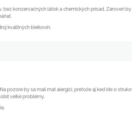
ov, bez konzervačných látok a chemických prísad. Zároveň by
háňať.
roj kvalitných bielkovín.
 Na pozore by sa mali mať alergici, pretože aj keď ide o struko
obiť veľké problémy.
ie.