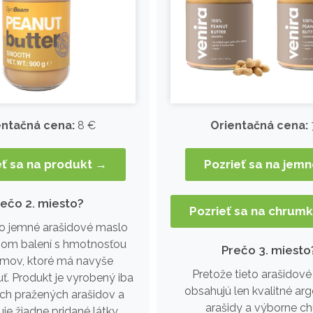
entačná cena:
8 €
Orientačná cena:
eť sa na produkt →
Pozrieť sa na jem
rečo 2. miesto?
Pozrieť sa na chrum
 o jemné arašidové maslo
om balení s hmotnosťou
Prečo 3. miesto
mov, ktoré má navyše
Pretože tieto arašidov
ť. Produkt je vyrobený iba
obsahujú len kvalitné arg
ých pražených arašidov a
arašidy a výborne chu
e žiadne pridané látky.