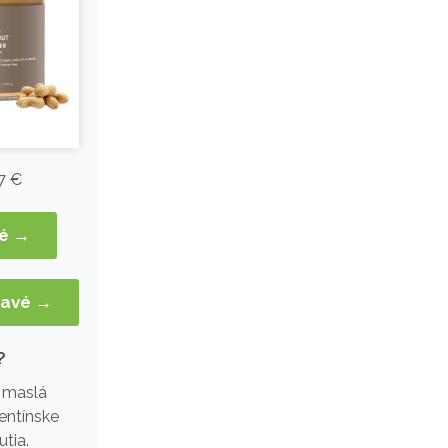
7 €
né →
kavé →
?
é maslá
entínske
tia.