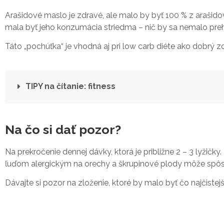
Arašidové maslo je zdravé, ale malo by byť 100 % z arašid
mala byť jeho konzumácia striedma – nič by sa nemalo pre
Táto „pochúťka“ je vhodná aj pri low carb diéte ako dobrý zd
TIPY na čítanie: fitness
Na čo si dať pozor?
Na prekročenie dennej dávky, ktorá je približne 2 – 3 lyžičky.
ľuďom alergickým na orechy a škrupinové plody môže spôs
Dávajte si pozor na zloženie, ktoré by malo byť čo najčistejš