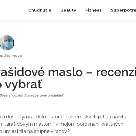
Chudnutie
Beauty
Fitness
Superpotra
ka Sezimová
arašidové maslo – recenz
o vybrať
Dôveryhodné
Ako vyberáme produkty?
ospelými aj deťmi, ktorá je okrem skvelej chuti nabitá
ším „arašidovým maslom“, v mojom porovnaní kvalitných
m umiestnila na stupne víťazov?