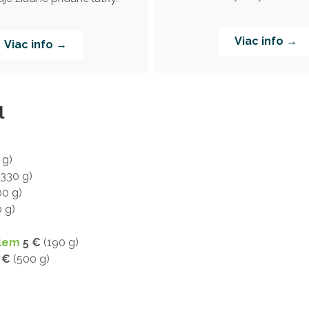
Viac info →
Viac info →
l
 g)
330 g)
0 g)
 g)
elem
5 €
(190 g)
 €
(500 g)