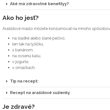
Aké má zdravotné benefityy?
Ako ho jesť?
Arašidové maslo môžete konzumovať na mnoho spôsobov
na sladké alebo slané pečivo,
len tak na lyžičku,
s banánom,
na ovsenú kašu,
v jogurte,
v omáčkach.
Tip na recept:
Recept na arašidové sušienky
Je zdravé?