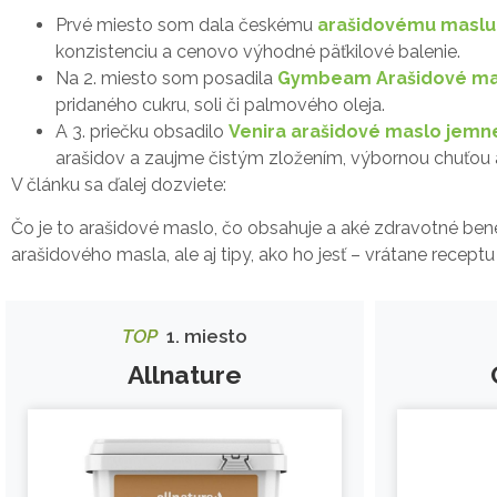
Prvé miesto som dala českému
arašidovému maslu 
konzistenciu a cenovo výhodné päťkilové balenie.
Na 2. miesto som posadila
Gymbeam Arašidové ma
pridaného cukru, soli či palmového oleja.
A 3. priečku obsadilo
Venira arašidové maslo jemn
arašidov a zaujme čistým zložením, výbornou chuťou a
V článku sa ďalej dozviete:
Čo je to arašidové maslo, čo obsahuje a aké zdravotné benef
arašidového masla, ale aj tipy, ako ho jesť – vrátane recep
TOP
1. miesto
Allnature