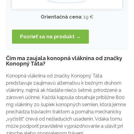
Orientačná cena
: 19 €
Pozrieť sa na produkt →
Čím ma zaujala konopná vláknina od značky
Konopný Táta?
Konopná vláknina od značky Konopný Táta
predstavuje zaujímavú alternatívu k bežným druhom
vlákniny, najmä ak hľadáte niečo šetrné, prirodzené a
zároveň účinné. Každá kapsula obsahuje približne 800
mg vlákniny zo šupiek konopných semien, ktorá jemne
prechádza tráviacim traktom a pomáha mechanicky
„vyčistiť“ črevá od nežiaducich usadenín. Vďaka tomu
môže podporiť pravidelné vyprázdňovanie a uľaviť pri
zápche alebo spomalenom trávení.