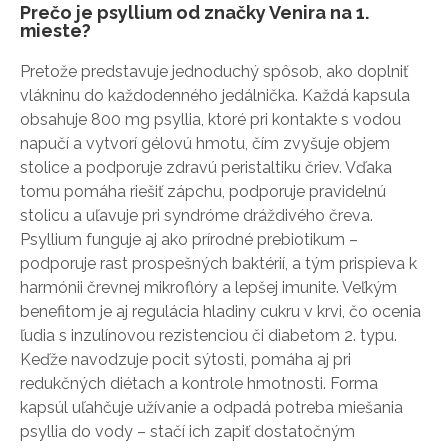
Prečo je psyllium od značky Venira na 1.
mieste?
Pretože predstavuje jednoduchý spôsob, ako doplniť
vlákninu do každodenného jedálnička. Každá kapsula
obsahuje 800 mg psyllia, ktoré pri kontakte s vodou
napučí a vytvorí gélovú hmotu, čím zvyšuje objem
stolice a podporuje zdravú peristaltiku čriev. Vďaka
tomu pomáha riešiť zápchu, podporuje pravidelnú
stolicu a uľavuje pri syndróme dráždivého čreva.
Psyllium funguje aj ako prírodné prebiotikum –
podporuje rast prospešných baktérií, a tým prispieva k
harmónii črevnej mikroflóry a lepšej imunite. Veľkým
benefitom je aj regulácia hladiny cukru v krvi, čo ocenia
ľudia s inzulínovou rezistenciou či diabetom 2. typu.
Keďže navodzuje pocit sýtosti, pomáha aj pri
redukčných diétach a kontrole hmotnosti. Forma
kapsúl uľahčuje užívanie a odpadá potreba miešania
psyllia do vody – stačí ich zapiť dostatočným