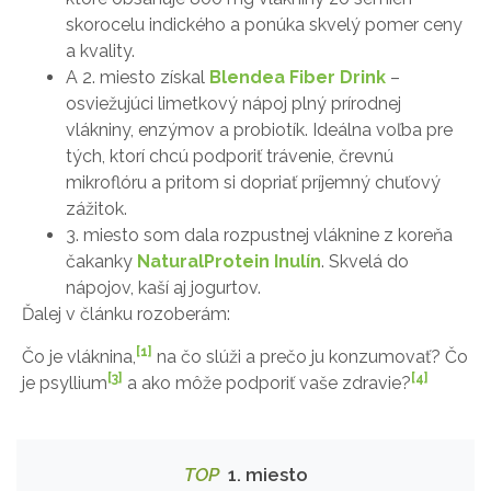
skorocelu indického a ponúka skvelý pomer ceny
a kvality.
A 2. miesto získal
Blendea Fiber Drink
–
osviežujúci limetkový nápoj plný prírodnej
vlákniny, enzýmov a probiotík. Ideálna voľba pre
tých, ktorí chcú podporiť trávenie, črevnú
mikroflóru a pritom si dopriať príjemný chuťový
zážitok.
3. miesto som dala rozpustnej vláknine z koreňa
čakanky
NaturalProtein Inulín
. Skvelá do
nápojov, kaší aj jogurtov.
Ďalej v článku rozoberám:
[1]
Čo je vláknina,
na čo slúži a prečo ju konzumovať? Čo
[3]
[4]
je psyllium
a ako môže podporiť vaše zdravie?
TOP
1. miesto