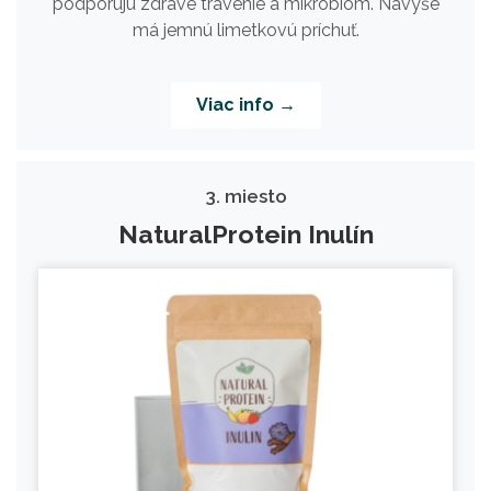
podporujú zdravé trávenie a mikrobióm. Navyše
má jemnú limetkovú príchuť.
Viac info →
3. miesto
NaturalProtein Inulín