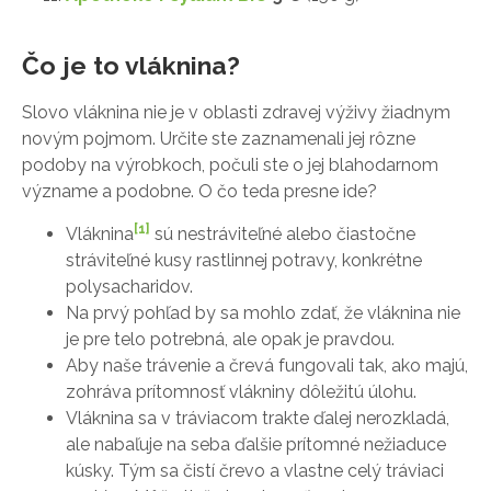
Čo je to vláknina?
Slovo vláknina nie je v oblasti zdravej výživy žiadnym
novým pojmom. Určite ste zaznamenali jej rôzne
podoby na výrobkoch, počuli ste o jej blahodarnom
význame a podobne. O čo teda presne ide?
[1]
Vláknina
sú nestráviteľné alebo čiastočne
stráviteľné kusy rastlinnej potravy, konkrétne
polysacharidov.
Na prvý pohľad by sa mohlo zdať, že vláknina nie
je pre telo potrebná, ale opak je pravdou.
Aby naše trávenie a črevá fungovali tak, ako majú,
zohráva prítomnosť vlákniny dôležitú úlohu.
Vláknina sa v tráviacom trakte ďalej nerozkladá,
ale nabaľuje na seba ďalšie prítomné nežiaduce
kúsky. Tým sa čistí črevo a vlastne celý tráviaci