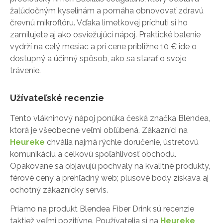
žalúdočným kyselinám a pomáha obnovovať zdravú
črevnú mikroflóru. Vďaka limetkovej príchuti si ho
zamilujete aj ako osviežujúci nápoj. Praktické balenie
vydrží na celý mesiac a pri cene približne 10 € ide o
dostupný a účinný spôsob, ako sa starať o svoje
trávenie.
Užívateľské recenzie
Tento vlákninový nápoj ponúka česká značka Blendea,
ktorá je všeobecne veľmi obľúbená. Zákazníci na
Heureke
chvália najmä rýchle doručenie, ústretovú
komunikáciu a celkovú spoľahlivosť obchodu.
Opakovane sa objavujú pochvaly na kvalitné produkty,
férové ceny a prehľadný web; plusové body získava aj
ochotný zákaznícky servis.
Priamo na produkt Blendea Fiber Drink sú recenzie
taktiež veľmi pozitívne. Používatelia si na
Heureke