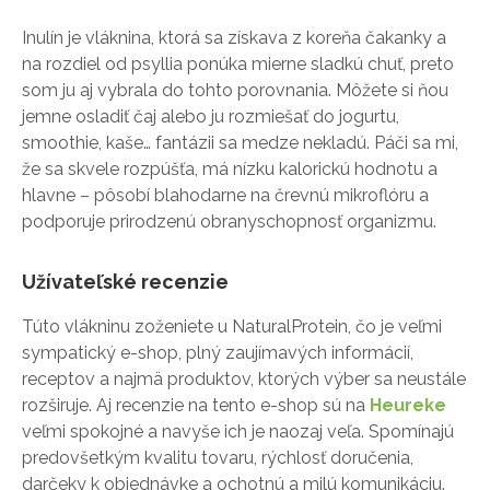
Inulín je vláknina, ktorá sa získava z koreňa čakanky a
na rozdiel od psyllia ponúka mierne sladkú chuť, preto
som ju aj vybrala do tohto porovnania. Môžete si ňou
jemne osladiť čaj alebo ju rozmiešať do jogurtu,
smoothie, kaše… fantázii sa medze nekladú. Páči sa mi,
že sa skvele rozpúšťa, má nízku kalorickú hodnotu a
hlavne – pôsobí blahodarne na črevnú mikroflóru a
podporuje prirodzenú obranyschopnosť organizmu.
Užívateľské recenzie
Túto vlákninu zoženiete u NaturalProtein, čo je veľmi
sympatický e-shop, plný zaujímavých informácií,
receptov a najmä produktov, ktorých výber sa neustále
rozširuje. Aj recenzie na tento e-shop sú na
Heureke
veľmi spokojné a navyše ich je naozaj veľa. Spomínajú
predovšetkým kvalitu tovaru, rýchlosť doručenia,
darčeky k objednávke a ochotnú a milú komunikáciu.