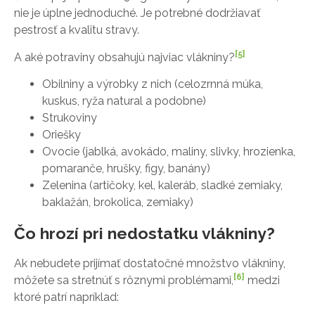
nie je úplne jednoduché. Je potrebné dodržiavať
pestrosť a kvalitu stravy.
[5]
A aké potraviny obsahujú najviac vlákniny?
Obilniny a výrobky z nich (celozrnná múka,
kuskus, ryža natural a podobne)
Strukoviny
Oriešky
Ovocie (jablká, avokádo, maliny, slivky, hrozienka,
pomaranče, hrušky, figy, banány)
Zelenina (artičoky, kel, kaleráb, sladké zemiaky,
baklažán, brokolica, zemiaky)
Čo hrozí pri nedostatku vlákniny?
Ak nebudete prijímať dostatočné množstvo vlákniny,
[6]
môžete sa stretnúť s rôznymi problémami,
medzi
ktoré patrí napríklad: