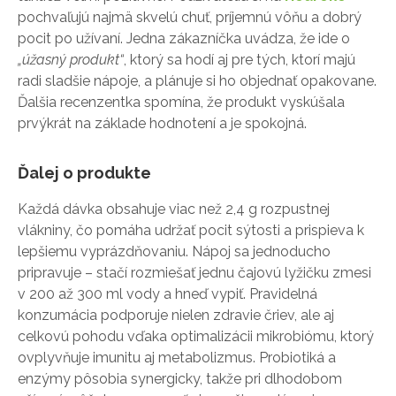
pochvaľujú najmä skvelú chuť, príjemnú vôňu a dobrý
pocit po užívaní. Jedna zákazníčka uvádza, že ide o
„úžasný produkt“
, ktorý sa hodí aj pre tých, ktorí majú
radi sladšie nápoje, a plánuje si ho objednať opakovane.
Ďalšia recenzentka spomína, že produkt vyskúšala
prvýkrát na základe hodnotení a je spokojná.
Ďalej o produkte
Každá dávka obsahuje viac než 2,4 g rozpustnej
vlákniny, čo pomáha udržať pocit sýtosti a prispieva k
lepšiemu vyprázdňovaniu. Nápoj sa jednoducho
pripravuje – stačí rozmiešať jednu čajovú lyžičku zmesi
v 200 až 300 ml vody a hneď vypiť. Pravidelná
konzumácia podporuje nielen zdravie čriev, ale aj
celkovú pohodu vďaka optimalizácii mikrobiómu, ktorý
ovplyvňuje imunitu aj metabolizmus. Probiotiká a
enzýmy pôsobia synergicky, takže pri dlhodobom