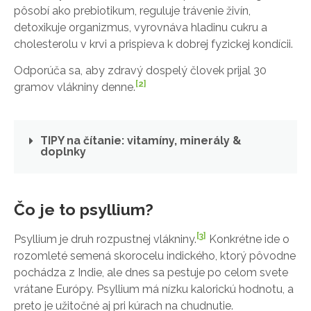
pôsobí ako prebiotikum, reguluje trávenie živín,
detoxikuje organizmus, vyrovnáva hladinu cukru a
cholesterolu v krvi a prispieva k dobrej fyzickej kondícii.
Odporúča sa, aby zdravý dospelý človek prijal 30
[2]
gramov vlákniny denne.
TIPY na čítanie: vitamíny, minerály &
doplnky
Čo je to psyllium?
[3]
Psyllium je druh rozpustnej vlákniny.
Konkrétne ide o
rozomleté semená skorocelu indického, ktorý pôvodne
pochádza z Indie, ale dnes sa pestuje po celom svete
vrátane Európy. Psyllium má nízku kalorickú hodnotu, a
preto je užitočné aj pri kúrach na chudnutie.