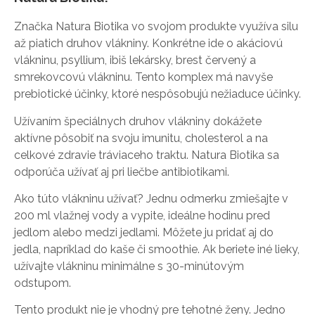
Značka Natura Biotika vo svojom produkte využíva silu
až piatich druhov vlákniny. Konkrétne ide o akáciovú
vlákninu, psyllium, ibiš lekársky, brest červený a
smrekovcovú vlákninu. Tento komplex má navyše
prebiotické účinky, ktoré nespôsobujú nežiaduce účinky.
Užívaním špeciálnych druhov vlákniny dokážete
aktívne pôsobiť na svoju imunitu, cholesterol a na
celkové zdravie tráviaceho traktu. Natura Biotika sa
odporúča užívať aj pri liečbe antibiotikami.
Ako túto vlákninu užívať? Jednu odmerku zmiešajte v
200 ml vlažnej vody a vypite, ideálne hodinu pred
jedlom alebo medzi jedlami. Môžete ju pridať aj do
jedla, napríklad do kaše či smoothie. Ak beriete iné lieky,
užívajte vlákninu minimálne s 30-minútovým
odstupom.
Tento produkt nie je vhodný pre tehotné ženy. Jedno