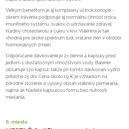
Veľkým benefitom je aj komplexný účinok konope –
okrem trávenia podporuje aj normálnu činnosť srdca,
imunitného systému, svalov či udržiavanie zdravej
hladiny cholesterolu a cukru v krvi. Vláknina je tak
vhodná pre široké spektrum ľudí, vrátane žien v období
hormonálnych zmien.
Odporúčané dávkovanie je 2× denne 4 kapsuly pred
jedlom s dostatočným množstvom vody. Balenie
obsahuje 120 kapsúl, takže pri tomto dávkovaní vydrží
približne 15 dní. Cena okolo 19 € je vzhľadom na
prírodné zloženie a vysoký obsah vlákniny primeraná,
najmä ak hľadáte kapsulovú formu bez nutnosti
miešania.
6. miesto