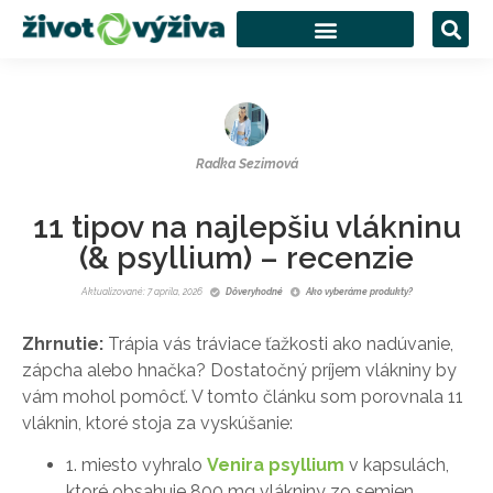
Radka Sezimová
11 tipov na najlepšiu vlákninu
(& psyllium) – recenzie
Aktualizované: 7 apríla, 2026
Dôveryhodné
Ako vyberáme produkty?
Zhrnutie:
Trápia vás tráviace ťažkosti ako nadúvanie,
zápcha alebo hnačka? Dostatočný príjem vlákniny by
vám mohol pomôcť. V tomto článku som porovnala 11
vláknin, ktoré stoja za vyskúšanie:
1. miesto vyhralo
Venira psyllium
v kapsulách,
ktoré obsahuje 800 mg vlákniny zo semien