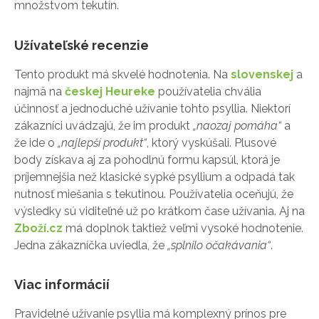
množstvom tekutín.
Užívateľské recenzie
Tento produkt má skvelé hodnotenia. Na
slovenskej
a
najmä na
českej Heureke
používatelia chvália
účinnosť a jednoduché užívanie tohto psyllia. Niektorí
zákazníci uvádzajú, že im produkt
„naozaj pomáha“
a
že ide o
„najlepší produkt“
, ktorý vyskúšali. Plusové
body získava aj za pohodlnú formu kapsúl, ktorá je
príjemnejšia než klasické sypké psyllium a odpadá tak
nutnosť miešania s tekutinou. Používatelia oceňujú, že
výsledky sú viditeľné už po krátkom čase užívania. Aj na
Zboží.cz
má doplnok taktiež veľmi vysoké hodnotenie.
Jedna zákazníčka uviedla, že
„splnilo očakávania“
.
Viac informácií
Pravidelné užívanie psyllia má komplexný prínos pre