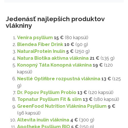
Jedenásť najlepších produktov
vlákniny
Venira psyllium
15 €
(80 kapsúl)
Blendea Fiber Drink
10 €
(90 g)
NaturalProtein Inulín
5 €
(250 g)
Natura Biotika aktívna vláknina
21 €
(135 g)
Konopný Táta Konopná vláknina
19 €
(120
kapsúl)
Nestlé Optifibre rozpustná vláknina
13 €
(125
g)
Dr. Popov Psyllium Probio
13 €
(120 kapsúl)
Topnatur Psyllium Fit & slim
13 €
(180 kapsúl)
GreenFood Nutrition Vláknina Psyllium
9 €
(96 kapsúl)
Altevita inulín vláknina
4 €
(300 g)
Apotheke Psyllium BIO
5 €
(150 g)