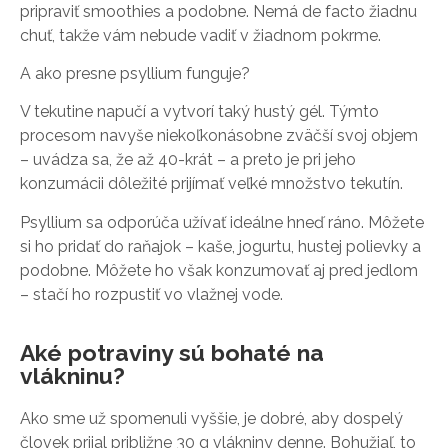
pripraviť smoothies a podobne. Nemá de facto žiadnu
chuť, takže vám nebude vadiť v žiadnom pokrme.
A ako presne psyllium funguje?
V tekutine napučí a vytvorí taký hustý gél. Týmto
procesom navyše niekoľkonásobne zväčší svoj objem
– uvádza sa, že až 40-krát – a preto je pri jeho
konzumácii dôležité prijímať veľké množstvo tekutín.
Psyllium sa odporúča užívať ideálne hneď ráno. Môžete
si ho pridať do raňajok – kaše, jogurtu, hustej polievky a
podobne. Môžete ho však konzumovať aj pred jedlom
– stačí ho rozpustiť vo vlažnej vode.
Aké potraviny sú bohaté na
vlákninu?
Ako sme už spomenuli vyššie, je dobré, aby dospelý
človek prijal približne 30 g vlákniny denne. Bohužiaľ, to