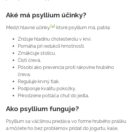
Aké má psyllium účinky?
[4]
Medzi hlavné účinky,
ktoré psyllium má, patria:
Znižuje hladinu cholesterolu v krvi.
Pomáha pri redukcii hmotnosti.
Zmäkčuje stolicu.
Čistí črevá.
Pôsobí ako prevencia proti rakovine hrubého
čreva.
Reguluje krvný tlak.
Podporuje kvalitu pokožky.
Prirodzene potláča chuť do jedla.
Ako psyllium funguje?
Psyllium sa väčšinou predáva vo forme hrubého prášku
a môžete ho bez problémov pridať do jogurtu, kaše,