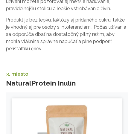
užívaní môžete pozorovať aj menšie nadúvanie,
pravidelnejšiu stolicu a lepšie vstrebávanie živín.
Produkt je bez lepku, laktózy aj pridaného cukru, takže
je vhodný aj pre osoby s intoleranciami. Počas užívania
sa odporúča dbať na dostatočný pitný režim, aby
mohla vláknina správne napučať a plne podporiť
peristaltiku čriev.
3. miesto
NaturalProtein Inulín