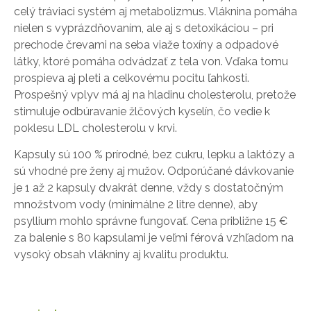
celý tráviaci systém aj metabolizmus. Vláknina pomáha
nielen s vyprázdňovaním, ale aj s detoxikáciou – pri
prechode črevami na seba viaže toxíny a odpadové
látky, ktoré pomáha odvádzať z tela von. Vďaka tomu
prospieva aj pleti a celkovému pocitu ľahkosti.
Prospešný vplyv má aj na hladinu cholesterolu, pretože
stimuluje odbúravanie žlčových kyselín, čo vedie k
poklesu LDL cholesterolu v krvi.
Kapsuly sú 100 % prírodné, bez cukru, lepku a laktózy a
sú vhodné pre ženy aj mužov. Odporúčané dávkovanie
je 1 až 2 kapsuly dvakrát denne, vždy s dostatočným
množstvom vody (minimálne 2 litre denne), aby
psyllium mohlo správne fungovať. Cena približne 15 €
za balenie s 80 kapsulami je veľmi férová vzhľadom na
vysoký obsah vlákniny aj kvalitu produktu.