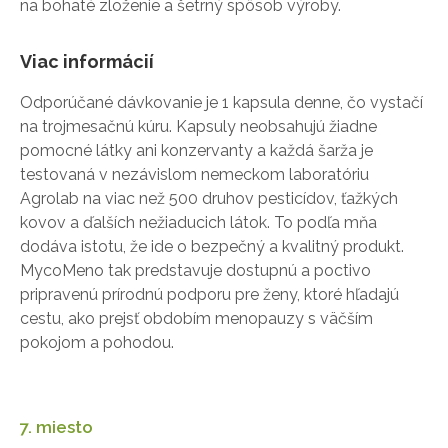
na bohaté zloženie a šetrný spôsob výroby.
Viac informácií
Odporúčané dávkovanie je 1 kapsula denne, čo vystačí
na trojmesačnú kúru. Kapsuly neobsahujú žiadne
pomocné látky ani konzervanty a každá šarža je
testovaná v nezávislom nemeckom laboratóriu
Agrolab na viac než 500 druhov pesticídov, ťažkých
kovov a ďalších nežiaducich látok. To podľa mňa
dodáva istotu, že ide o bezpečný a kvalitný produkt.
MycoMeno tak predstavuje dostupnú a poctivo
pripravenú prírodnú podporu pre ženy, ktoré hľadajú
cestu, ako prejsť obdobím menopauzy s väčším
pokojom a pohodou.
7. miesto