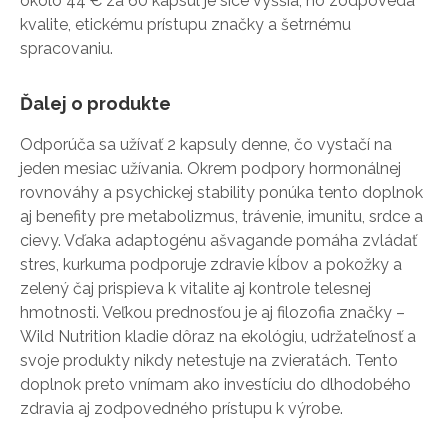
okolo 44 € za 60 kapsúl je síce vyššia, no zodpovedá
kvalite, etickému prístupu značky a šetrnému
spracovaniu.
Ďalej o produkte
Odporúča sa užívať 2 kapsuly denne, čo vystačí na
jeden mesiac užívania. Okrem podpory hormonálnej
rovnováhy a psychickej stability ponúka tento doplnok
aj benefity pre metabolizmus, trávenie, imunitu, srdce a
cievy. Vďaka adaptogénu ašvagande pomáha zvládať
stres, kurkuma podporuje zdravie kĺbov a pokožky a
zelený čaj prispieva k vitalite aj kontrole telesnej
hmotnosti. Veľkou prednosťou je aj filozofia značky –
Wild Nutrition kladie dôraz na ekológiu, udržateľnosť a
svoje produkty nikdy netestuje na zvieratách. Tento
doplnok preto vnímam ako investíciu do dlhodobého
zdravia aj zodpovedného prístupu k výrobe.