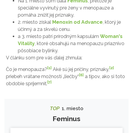
Na 1. miesto som dala
Feminus
, pretože je
špeciálne vyvinutý pre ženy v menopauze a
pomáha znížiť jej príznaky.
2. miesto získal
Menoxín od Advance
, ktorý je
účinný a za skvelú cenu.
a 3. miesto patrí prírodným kapsulám
Woman's
Vitality
, ktoré obsahujú na menopauzu priaznivo
pôsobiace bylinky.
V článku som pre vás ďalej zhrnula:
[1]
[2]
Čo je menopauza?
Aké sú jej príčiny, príznaky,
[6]
priebeh vrátane možností „liečby“
a tipov, ako si toto
[7]
obdobie spríjemniť.
TOP
1. miesto
Feminus