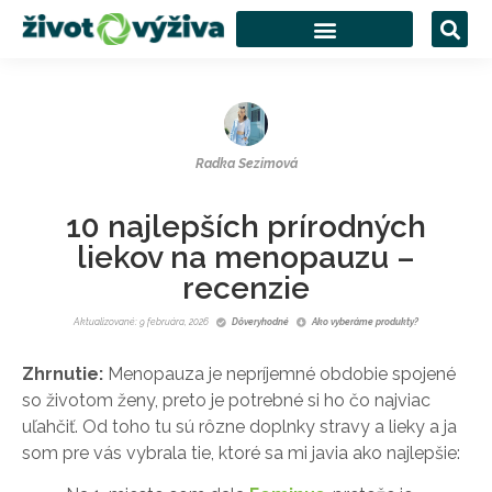
Radka Sezimová
10 najlepších prírodných
liekov na menopauzu –
recenzie
Aktualizované: 9 februára, 2026
Dôveryhodné
Ako vyberáme produkty?
Zhrnutie:
Menopauza je nepríjemné obdobie spojené
so životom ženy, preto je potrebné si ho čo najviac
uľahčiť. Od toho tu sú rôzne doplnky stravy a lieky a ja
som pre vás vybrala tie, ktoré sa mi javia ako najlepšie: