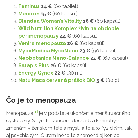
Feminus
24 €
(60 tabliet)
Menoxin
15 €
(60 kapsúl)
Blendea Woman’s Vitality
16 €
(60 kapsúl)
Wild Nutrition Komplex živín na obdobie
perimenopauzy
44 €
(60 kapsúl)
Venira menopauza
26 €
(80 kapsúl)
MycoMedica MycoMeno
23 €
(90 kapsúl)
Neobotanics Meno-Balance
24 €
(60 kapsúl)
Sarapis Plus
26 €
(60 kapsúl)
Energy Gynex
22 €
(30 ml)
Natu Maca červená prášok BIO
5 €
(80 g)
Čo je to menopauza
[1]
Menopauza
je v podstate ukončenie menštruačného
cyklu ženy. S týmto koncom dochádza k mnohým
zmenám v ženskom tele a mysli, a to ako fyzickým, tak
aj psychickým. Okrem iného to znamená aj koniec