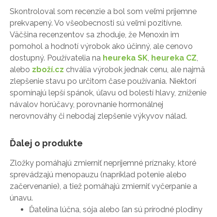
Skontroloval som recenzie a bol som veľmi príjemne
prekvapený. Vo všeobecnosti sú veľmi pozitívne.
Väčšina recenzentov sa zhoduje, že Menoxin im
pomohol a hodnotí výrobok ako účinný, ale cenovo
dostupný. Používatelia na
heureka SK
,
heureka CZ
,
alebo
zboží.cz
chvália výrobok jednak cenu, ale najmä
zlepšenie stavu po určitom čase používania. Niektorí
spomínajú lepší spánok, úľavu od bolestí hlavy, zníženie
návalov horúčavy, porovnanie hormonálnej
nerovnováhy či nebodaj zlepšenie výkyvov nálad.
Ďalej o produkte
Zložky pomáhajú zmierniť nepríjemné príznaky, ktoré
sprevádzajú menopauzu (napríklad potenie alebo
začervenanie), a tiež pomáhajú zmierniť vyčerpanie a
únavu.
Ďatelina lúčna, sója alebo ľan sú prírodné plodiny