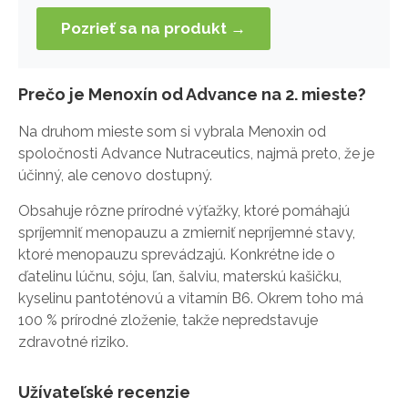
Pozrieť sa na produkt →
Prečo je Menoxín od Advance na 2. mieste?
Na druhom mieste som si vybrala Menoxin od
spoločnosti Advance Nutraceutics, najmä preto, že je
účinný, ale cenovo dostupný.
Obsahuje rôzne prírodné výťažky, ktoré pomáhajú
spríjemniť menopauzu a zmierniť nepríjemné stavy,
ktoré menopauzu sprevádzajú. Konkrétne ide o
ďatelinu lúčnu, sóju, ľan, šalviu, materskú kašičku,
kyselinu pantoténovú a vitamín B6. Okrem toho má
100 % prírodné zloženie, takže nepredstavuje
zdravotné riziko.
Užívateľské recenzie