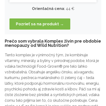
Orientačná cena
: 44 €
Pozrieť sa na produkt →
Prečo som vybrala Komplex živín pre obdobie
menopauzy od Wild Nutrition?
Tento komplex je výnimočný tým, že kombinuje
vitamíny, minerály a byliny v prírodnej podobe, ktorá je
vďaka technológii Food-Grown® pre telo ľahko
vstrebateľná. Obsahuje angeliku čínsku, ašvagandu,
kurkumu, pestreca mariánskeho či zelený čaj – teda
látky, ktoré podporujú hormonálnu rovnováhu, energiu,
psychickú pohodu aj zdravie kostí a kĺbov. Páči sa mi aj
čisté zloženie bez plnidiel a syntetických prísad, vďaka
čomu telo prijíma len to, čo skutočne potrebuje. Cena