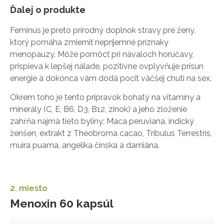
Ďalej o produkte
Feminus je preto prírodný doplnok stravy pre ženy,
ktorý pomáha zmierniť nepríjemné príznaky
menopauzy. Môže pomôcť pri návaloch horúčavy,
prispieva k lepšej nálade, pozitívne ovplyvňuje prísun
energie a dokonca vám dodá pocit väčšej chuti na sex.
Okrem toho je tento prípravok bohatý na vitamíny a
minerály (C, E, B6, D3, B12, zinok) a jeho zloženie
zahŕňa najmä tieto byliny: Maca peruviana, indický
ženšen, extrakt z Theobroma cacao, Tribulus Terrestris,
muira puama, angelika čínska a damiána.
2. miesto
Menoxin 60 kapsúl