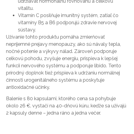
udržiavať hormonálnu rovnováhu a celkovú
vitalitu.
Vitamín C posilňuje imunitný systém, zatiaľ čo
vitamíny B5 a B6 podporujú zdravie nervovej
sústavy.
Užívanie tohto produktu pomáha zmierňovať
nepríjemné prejavy menopauzy, ako sú návaly tepla,
nočné potenie a výkyvy nálad. Zároveň podporuje
celkovú pohodu, zvyšuje energiu, prispieva k lepšej
funkcii nervového systému a podporuje libido. Tento
prírodný doplnok tiež prispieva k udržaniu normálnej
činnosti urogenitálneho systému a poskytuje
antioxidačné účinky.
Balenie s 80 kapsulami, ktorého cena sa pohybuje
okolo 26 €, vystačí na 40-dňovú kúru, keďže sa užívajú
2 kapsuly denne – jedna ráno a jedna večer.