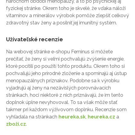
náročnom období menopauzy, a to po psychickej aj
fyzickej stránke. Okrem toho je skvelé, že vďaka náloži
vitamínov a minerálov výrobok pomôže zlepšiť celkový
zdravotný stav ženy a posilniť jej imunitný systém.
Užívateľské recenzie
Na webovej stránke e-shopu Feminus si môžete
prečítať, že ženy si veľmi pochvaľujú zvýšenie energie,
ktoré pocítili po použití tohto produktu. Okrem toho si
pochvaľujú jeho prírodné zloženie a spomínajú aj ústup
menopauzálnych príznakov. Podobne sa k výrobku
vyjadrujú aj ženy na nezávislých porovnávacích
stránkach, hoci niektoré z nich priznávajú, že im tento
doplnok úplne nevyhovoval. To sa však môže stať
takmer pri každom výživovom doplnku. Recenzie som
vyhľadala na stránkach
heureka.sk
,
heureka.cz
a
zboží.cz
.