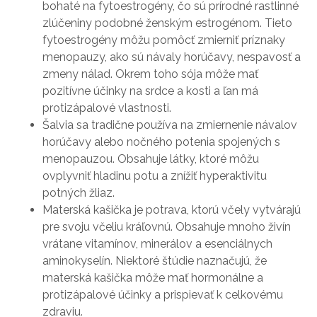
bohaté na fytoestrogény, čo sú prírodné rastlinné
zlúčeniny podobné ženským estrogénom. Tieto
fytoestrogény môžu pomôcť zmierniť príznaky
menopauzy, ako sú návaly horúčavy, nespavosť a
zmeny nálad. Okrem toho sója môže mať
pozitívne účinky na srdce a kosti a ľan má
protizápalové vlastnosti.
Šalvia sa tradične používa na zmiernenie návalov
horúčavy alebo nočného potenia spojených s
menopauzou. Obsahuje látky, ktoré môžu
ovplyvniť hladinu potu a znížiť hyperaktivitu
potných žliaz.
Materská kašička je potrava, ktorú včely vytvárajú
pre svoju včeliu kráľovnú. Obsahuje mnoho živín
vrátane vitamínov, minerálov a esenciálnych
aminokyselín. Niektoré štúdie naznačujú, že
materská kašička môže mať hormonálne a
protizápalové účinky a prispievať k celkovému
zdraviu.