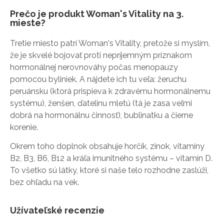
Prečo je produkt Woman's Vitality na 3.
mieste?
Tretie miesto patrí Woman's Vitality, pretože si myslím,
že je skvelé bojovať proti nepríjemným príznakom
hormonálnej nerovnováhy počas menopauzy
pomocou byliniek. A nájdete ich tu veľa: žeruchu
peruánsku (ktorá prispieva k zdravému hormonálnemu
systému), ženšen, ďatelinu mletú (tá je zasa veľmi
dobrá na hormonálnu činnosť), bublinatku a čierne
korenie.
Okrem toho doplnok obsahuje horčík, zinok, vitamíny
B2, B3, B6, B12 a kráľa imunitného systému – vitamín D.
To všetko sú látky, ktoré si naše telo rozhodne zaslúži,
bez ohľadu na vek.
Užívateľské recenzie