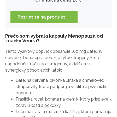
Orientačná cena
: 26 €
Pozrieť sa na produkt →
Prečo som vybrala kapsuly Menopauza od
značky Venira?
Tento výživový doplnok obsahuje 160 mg ďateliny
červenej, bohatej na dôležité fytoestrogény, ktoré
napodobňujú účinky estrogénov, a ďalších 10
synergicky pôsobiacich látok:
Ďatelina červená, pivonka čínska a chmeľovec
strapcovitý, ktoré podporujú vitalitu a psychickú
pohodu.
Praslička roľná, bohatá na kremík, ktorý prispieva k
zdraviu kostí a pokožky.
Lucerna siata a materská kašička, ktoré pomáhajú