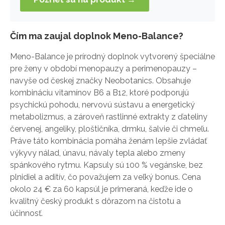
Čím ma zaujal doplnok Meno-Balance?
Meno-Balance je prírodný doplnok vytvorený špeciálne
pre ženy v období menopauzy a perimenopauzy –
navyše od českej značky Neobotanics. Obsahuje
kombináciu vitamínov B6 a B12, ktoré podporujú
psychickú pohodu, nervovú sústavu a energetický
metabolizmus, a zároveň rastlinné extrakty z ďateliny
červenej, angeliky, ploštičníka, drmku, šalvie či chmeľu.
Práve táto kombinácia pomáha ženám lepšie zvládať
výkyvy nálad, únavu, návaly tepla alebo zmeny
spánkového rytmu. Kapsuly sú 100 % vegánske, bez
plnidiel a aditív, čo považujem za veľký bonus. Cena
okolo 24 € za 60 kapsúl je primeraná, keďže ide o
kvalitný český produkt s dôrazom na čistotu a
účinnosť.