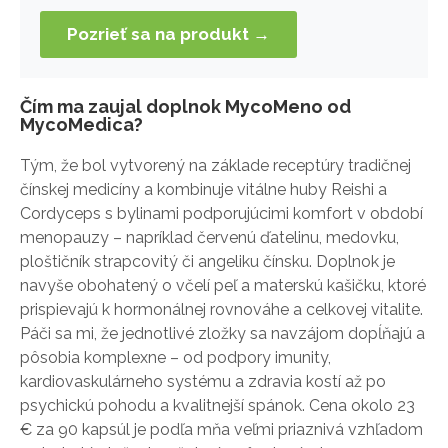
Pozrieť sa na produkt →
Čím ma zaujal doplnok MycoMeno od
MycoMedica?
Tým, že bol vytvorený na základe receptúry tradičnej
čínskej medicíny a kombinuje vitálne huby Reishi a
Cordyceps s bylinami podporujúcimi komfort v období
menopauzy – napríklad červenú ďatelinu, medovku,
ploštičník strapcovitý či angeliku čínsku. Doplnok je
navyše obohatený o včelí peľ a materskú kašičku, ktoré
prispievajú k hormonálnej rovnováhe a celkovej vitalite.
Páči sa mi, že jednotlivé zložky sa navzájom dopĺňajú a
pôsobia komplexne – od podpory imunity,
kardiovaskulárneho systému a zdravia kostí až po
psychickú pohodu a kvalitnejší spánok. Cena okolo 23
€ za 90 kapsúl je podľa mňa veľmi priaznivá vzhľadom