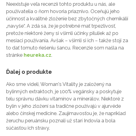
Neexistuje veľa recenzií tohto produktu u nás, ale
používatelia o ňom hovoria priaznivo. Oceňujú jeho
účinnosť a kvalitné zloženie bez zbytočných chemikálií
„navyše“. A zdá sa, že je potrebné mať trpezlivosť,
pretože niektoré ženy si všimli účinky piluliek až po
mesiaci používania. Avšak – všimli si ich – takže stojí za
to dať tomuto riešeniu šancu. Recenzie som našla na
stránke
heureka.cz
.
Ďalej o produkte
Ako sme videli, Woman's Vitality je založený na
bylinných extraktoch, je 100% vegánsky a poskytuje
telu správnu dávku vitamínov a minerálov. Niektoré z
bylín v jeho zložení sa tradične používajú v ajurvéde
alebo čínskej medicíne. Zaujímavosťou je, že napríklad
žeruchu peruánsku poznali už starí Indovia a bola
súčasťou ich stravy.