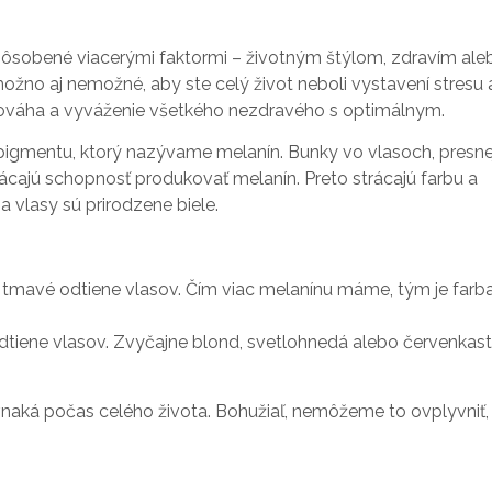
spôsobené viacerými faktormi – životným štýlom, zdravím ale
žno aj nemožné, aby ste celý život neboli vystavení stresu 
vnováha a vyváženie všetkého nezdravého s optimálnym.
pigmentu, ktorý nazývame melanín. Bunky vo vlasoch, presne
ácajú schopnosť produkovať melanín. Preto strácajú farbu a
a vlasy sú prirodzene biele.
a tmavé odtiene vlasov. Čím viac melanínu máme, tým je farb
odtiene vlasov. Zvyčajne blond, svetlohnedá alebo červenkast
vnaká počas celého života. Bohužiaľ, nemôžeme to ovplyvniť,