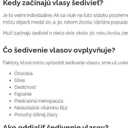
Kedy začínajú vlasy šedivieť?
Je to veľmi individuálne. Ak sa však na túto otázku pozri
môžu objaviť medzi 20. a 30. rokom života. Väčšina populác
Muži začínajú šedivieť o niečo skôr, okolo 30. roku života, že
Čo šedivenie vlasov ovplyvňuje?
Faktory, ktoré môžu spôsobiť šedivenie vlasov, sme už uvied
Choroba
Stres
Dedičnosť
Fajčenie
Predčasná menopauza
Nedostatok vitamínu B12
Poruchy štítnej žľazy
Ako oddialiť šedivenie vlasov?