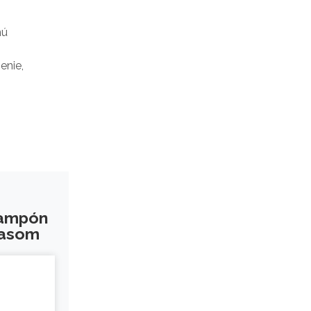
nú
enie,
šampón
lasom