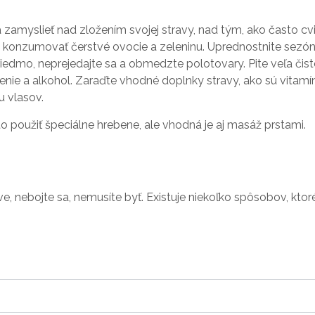
zamyslieť nad zložením svojej stravy, nad tým, ako často cvi
e konzumovať čerstvé ovocie a zeleninu. Uprednostnite sezó
edmo, neprejedajte sa a obmedzte polotovary. Pite veľa čist
enie a alkohol. Zaraďte vhodné doplnky stravy, ako sú vitamí
u vlasov.
 použiť špeciálne hrebene, ale vhodná je aj masáž prstami.
e, nebojte sa, nemusíte byť. Existuje niekoľko spôsobov, ktor