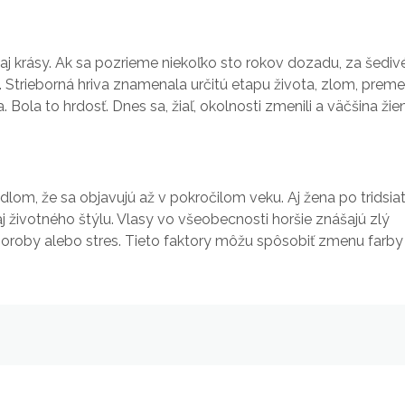
 aj krásy. Ak sa pozrieme niekoľko sto rokov dozadu, za šediv
k. Strieborná hriva znamenala určitú etapu života, zlom, prem
ola to hrdosť. Dnes sa, žiaľ, okolnosti zmenili a väčšina žie
vidlom, že sa objavujú až v pokročilom veku. Aj žena po tridsia
 životného štýlu. Vlasy vo všeobecnosti horšie znášajú zlý
choroby alebo stres. Tieto faktory môžu spôsobiť zmenu farby