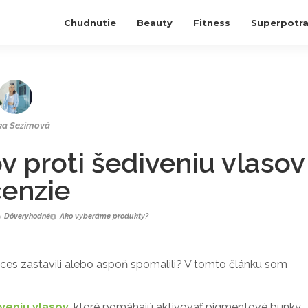
Chudnutie
Beauty
Fitness
Superpotra
ka Sezimová
v proti šediveniu vlasov
cenzie
Dôveryhodné
Ako vyberáme produkty?
roces zastavili alebo aspoň spomalili? V tomto článku som
iveniu vlasov
, ktoré pomáhajú aktivovať pigmentové bunky