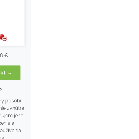
8 €
ukt →
?
rý pôsobí
nie zvnútra
ňujem jeho
ženie a
oužívania
ov.