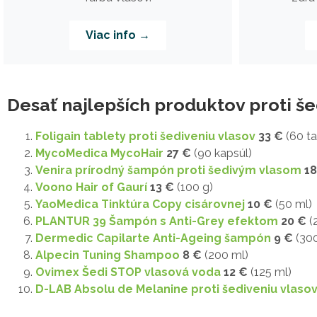
Viac info →
Desať najlepších produktov proti še
Foligain tablety proti šediveniu vlasov
33 €
(60 ta
MycoMedica MycoHair
27 €
(90 kapsúl)
Venira prírodný šampón proti šedivým vlasom
18
Voono Hair of Gaurí
13 €
(100 g)
YaoMedica Tinktúra Copy cisárovnej
10 €
(50 ml)
PLANTUR 39 Šampón s Anti-Grey efektom
20 €
(
Dermedic Capilarte Anti-Ageing šampón
9 €
(300
Alpecin Tuning Shampoo
8 €
(200 ml)
Ovimex Šedi STOP vlasová voda
12 €
(125 ml)
D-LAB Absolu de Melanine proti šediveniu vlaso