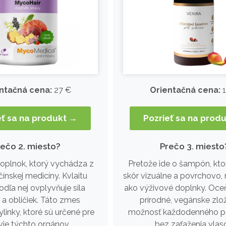
ntačná cena:
27 €
Orientačná cena:
1
eť sa na produkt →
Pozrieť sa na prod
rečo 2. miesto?
Prečo 3. miesto
oplnok, ktorý vychádza z
Pretože ide o šampón, kto
čínskej medicíny. Kvlaitu
skôr vizuálne a povrchovo, 
odľa nej ovplyvňuje sila
ako výživové doplnky. Oce
a obličiek. Táto zmes
prírodné, vegánske zlo
linky, ktoré sú určené pre
možnosť každodenného p
vie týchto orgánov.
bez zaťaženia vlas