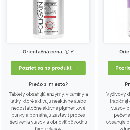
Orientačná cena:
33 €
Orie
Pozrieť sa na produkt →
Pozri
Prečo 1. miesto?
P
Tablety obsahujú enzýmy, vitamíny a
Výživový d
látky, ktoré aktivujú neaktívne alebo
tradičnej 
nedostatočne aktívne pigmentové
vlasov p
bunky a pomáhajú zastaviť proces
pečene 
šedivenia vlasov a obnoviť pôvodnú
obsahuje by
farbu vlasov.
zdra