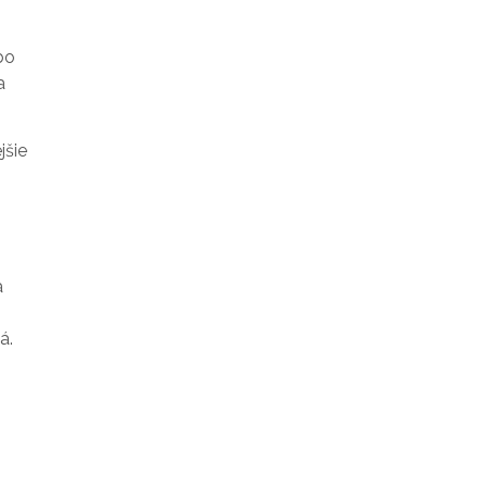
bo
a
jšie
a
á.