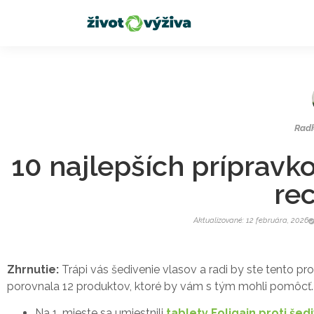
Rad
10 najlepších prípravko
re
Aktualizované: 12 februára, 2026
Zhrnutie:
Trápi vás šedivenie vlasov a radi by ste tento p
porovnala 12 produktov, ktoré by vám s tým mohli pomôcť.
Na 1. mieste sa umiestnili
tablety Foligain proti šed