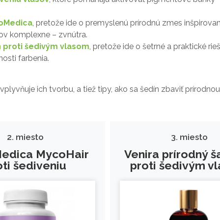
coMedica
, pretože ide o premyslenú prírodnú zmes inšpirova
asov komplexne – zvnútra.
 proti šedivým vlasom
, pretože ide o šetrné a praktické rieš
osti farbenia.
lyvňuje ich tvorbu, a tiež tipy, ako sa šedín zbaviť prírodnou
2. miesto
3. miesto
edica MycoHair
Venira prírodný 
oti šediveniu
proti šedivým v