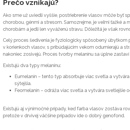
Prečo vznikajú?
Ako sme už uviedli vyššie, postriebrenie vlasov môže byť 
chorobou, génmi a stresom. Samozrejme, je veľmi ťažké a mo
chorobám a jedli len vyváženú stravu. Dôležitá je však ro
Celý proces šedivenia je fyziologicky spôsobený úbytkom 
v korienkoch vlasov, s pribúdajúcim vekom odumierajú a str
nakoniec zosivejú. Proces tvorby melanínu sa úplne zastaví 
Existujú dva typy melanínu:
Eumelanín – tento typ absorbuje viac svetla a vytvár
sýtejšia.
Feomelanín – odráža viac svetla a vytvára svetlejšie 
Existujú aj výnimočné prípady, keď farba vlasov zostáva ro
pretože v drvivej väčšine prípadov ide o dobrý genofond.