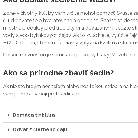
Zdravý životný štýl by vám určite mohol pomôcť. Skúste sa 
či udržiavate telo hydratované a podobne. Snažte sa denn
miestne produkty pred tropickými a dovážanými. Jedzte stri
vody alebo bylinkových čajov. Ak to zvládnete, vylúčte fajč
B12, D a biotín, ktoré majú priamy vplyv na kvalitu a štruktúr
Ďalšou možnosťou je stimulácia pokožky hlavy. Môžete na to
Ako sa prírodne zbaviť šedín?
Ak nie ste hrdým nositeľom alebo nositeľkou striebra na hlav
vám pomôžu v boji proti šedinám.
Domáca tinktúra
Odvar z čierneho čaju