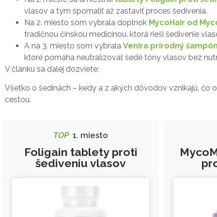
vlasov a tým spomaliť až zastaviť proces šedivenia.
Na 2. miesto som vybrala doplnok
MycoHair od My
tradičnou čínskou medicínou, ktorá rieši šedivenie vl
A na 3. miesto som vybrala
Venira prírodný šampón
ktoré pomáha neutralizovať šedé tóny vlasov bez nutn
V článku sa ďalej dozviete:
Všetko o šedinách – kedy a z akých dôvodov vznikajú, čo ovp
cestou.
TOP
1. miesto
Foligain tablety proti
MycoM
šediveniu vlasov
pr