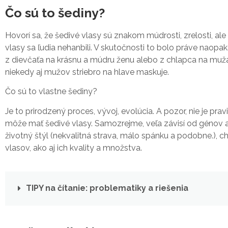
Čo sú to šediny?
Hovorí sa, že šedivé vlasy sú znakom múdrosti, zrelosti, ale
vlasy sa ľudia nehanbili. V skutočnosti to bolo práve naopa
z dievčaťa na krásnu a múdru ženu alebo z chlapca na muža. B
niekedy aj mužov striebro na hlave maskuje.
Čo sú to vlastne šediny?
Je to prirodzený proces, vývoj, evolúcia. A pozor, nie je pra
môže mať šedivé vlasy. Samozrejme, veľa závisí od génov aj
životný štýl (nekvalitná strava, málo spánku a podobne.), 
vlasov, ako aj ich kvality a množstva.
TIPY na čítanie: problematiky a riešenia