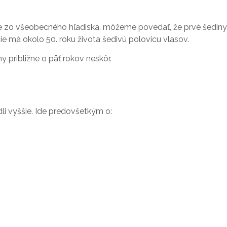
eme zo všeobecného hľadiska, môžeme povedať, že prvé šediny
ie má okolo 50. roku života šedivú polovicu vlasov.
ny približne o päť rokov neskôr.
li vyššie. Ide predovšetkým o: