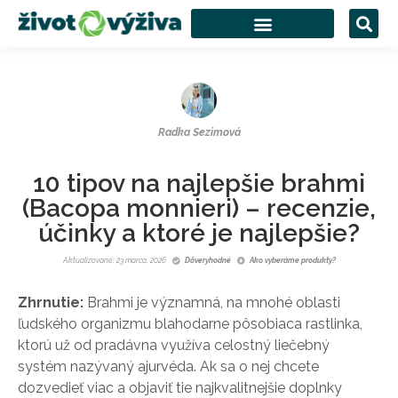
Radka Sezimová
10 tipov na najlepšie brahmi
(Bacopa monnieri) – recenzie,
účinky a ktoré je najlepšie?
Aktualizované: 23 marca, 2026
Dôveryhodné
Ako vyberáme produkty?
Zhrnutie:
Brahmi je významná, na mnohé oblasti
ľudského organizmu blahodarne pôsobiaca rastlinka,
ktorú už od pradávna využíva celostný liečebný
systém nazývaný ajurvéda. Ak sa o nej chcete
dozvedieť viac a objaviť tie najkvalitnejšie doplnky