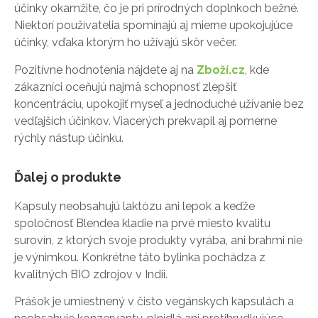
účinky okamžite, čo je pri prírodných doplnkoch bežné.
Niektorí používatelia spomínajú aj mierne upokojujúce
účinky, vďaka ktorým ho užívajú skôr večer.
Pozitívne hodnotenia nájdete aj na
Zboží.cz
, kde
zákazníci oceňujú najmä schopnosť zlepšiť
koncentráciu, upokojiť myseľ a jednoduché užívanie bez
vedľajších účinkov. Viacerých prekvapil aj pomerne
rýchly nástup účinku.
Ďalej o produkte
Kapsuly neobsahujú laktózu ani lepok a keďže
spoločnosť Blendea kladie na prvé miesto kvalitu
surovín, z ktorých svoje produkty vyrába, ani brahmi nie
je výnimkou. Konkrétne táto bylinka pochádza z
kvalitných BIO zdrojov v Indii.
Prášok je umiestnený v čisto vegánskych kapsulách a