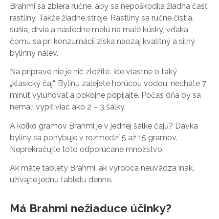
Brahmi sa zbiera ručne, aby sa nepoškodila žiadna časť
rastliny. Takže žiadne stroje. Rastliny sa ručne čistia,
sušia, drvia a následne melú na malé kúsky, vďaka
čomu sa pri konzumácii získa naozaj kvalitný a silný
bylinný nálev.
Na príprave nie je nič zložité. Ide vlastne o taký
„klasický čaj“. Bylinu zalejete horúcou vodou, necháte 7
minút vylúhovať a pokojne popíjajte. Počas dňa by sa
nemali vypiť viac ako 2 – 3 šálky.
A koľko gramov Brahmi je v jednej šálke čaju? Dávka
byliny sa pohybuje v rozmedzí 5 až 15 gramov.
Neprekračujte toto odporúčané množstvo.
Ak máte tablety Brahmi, ak výrobca neuvádza inak,
užívajte jednu tabletu denne.
Má Brahmi nežiaduce účinky?