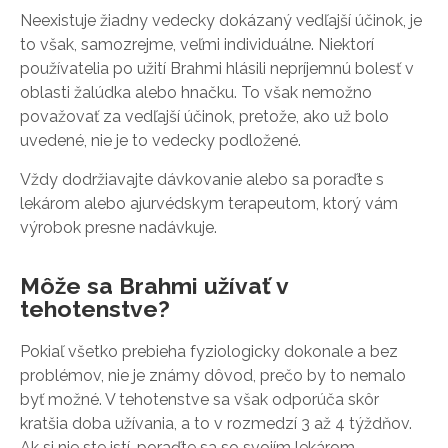
Neexistuje žiadny vedecky dokázaný vedľajší účinok, je
to však, samozrejme, veľmi individuálne. Niektorí
používatelia po užití Brahmi hlásili nepríjemnú bolesť v
oblasti žalúdka alebo hnačku. To však nemožno
považovať za vedľajší účinok, pretože, ako už bolo
uvedené, nie je to vedecky podložené.
Vždy dodržiavajte dávkovanie alebo sa poraďte s
lekárom alebo ajurvédskym terapeutom, ktorý vám
výrobok presne nadávkuje.
Môže sa Brahmi užívať v
tehotenstve?
Pokiaľ všetko prebieha fyziologicky dokonale a bez
problémov, nie je známy dôvod, prečo by to nemalo
byť možné. V tehotenstve sa však odporúča skôr
kratšia doba užívania, a to v rozmedzí 3 až 4 týždňov.
Ak si nie ste istí, poraďte sa so svojím lekárom.