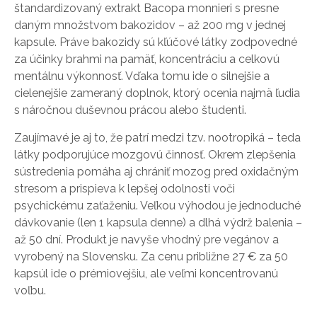
štandardizovaný extrakt Bacopa monnieri s presne
daným množstvom bakozidov – až 200 mg v jednej
kapsule. Práve bakozidy sú kľúčové látky zodpovedné
za účinky brahmi na pamäť, koncentráciu a celkovú
mentálnu výkonnosť. Vďaka tomu ide o silnejšie a
cielenejšie zameraný doplnok, ktorý ocenia najmä ľudia
s náročnou duševnou prácou alebo študenti.
Zaujímavé je aj to, že patrí medzi tzv. nootropiká – teda
látky podporujúce mozgovú činnosť. Okrem zlepšenia
sústredenia pomáha aj chrániť mozog pred oxidačným
stresom a prispieva k lepšej odolnosti voči
psychickému zaťaženiu. Veľkou výhodou je jednoduché
dávkovanie (len 1 kapsula denne) a dlhá výdrž balenia –
až 50 dní. Produkt je navyše vhodný pre vegánov a
vyrobený na Slovensku. Za cenu približne 27 € za 50
kapsúl ide o prémiovejšiu, ale veľmi koncentrovanú
voľbu.