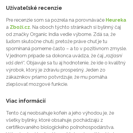
Užívateľské recenzie
Pre recenzie som sa pozrela na porovnávače
Heureka
a
Zboží.cz
. Na oboch týchto stránkach si bylinný čaj
od značky Organic India vedie výborne. Zdá sa, že
ľuďom skutočne chutí, pretože práve chuť je tu
spomínaná pomerne často – a to v pozitívnom zmysle.
V jednom prípade sa dokonca uvádza, že čaj
„rozjasní
váš deň“
. Objavuje sa tu aj hodnotenie, že ide o kvalitný
výrobok, ktorý je zdraviu prospešný. Jeden zo
zákazníkov priamo potvrdzuje, že mu pomáha
zlepšovať mozgové funkcie.
Viac informácií
Tento čaj neobsahuje kofeín a jeho výhodou je, že
všetky bylinky, ktoré obsahuje, pochádzajú z
certifikovaného biologického poľnohospodárstva.