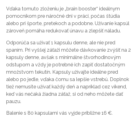
Vďaka tomuto zloženiu je „brain booster“ ideálnym
pomocníkom pre náročné dni v práci, počas štúdia
alebo pri športe, pretekoch a podobne. Užívanie kapsúl
zároveň pomáha redukovať únavu a zlepšiť náladu.
Odporúča sa užívať 1 kapsulu denne, ale nie pred
spaním. Pri vyššej záťaži môžete dávkovanie zvýšiť na 2
kapsuly denne, avšak s minimálne štvorhodinovým
odstupom a vždy je potrebné ich zapiť dostatočným
množstvom tekutín. Kapsuly užívajte ideálne pred
alebo po jedle, vďaka čomu sa lepšie vstrebú. Doplnok
tiež nemusíte užívať každý deň a napríklad cez víkend,
keď vás nečaká žiadna záťaž, si od neho môžete dať
pauzu.
Balenie s 80 kapsulami vás vyjde približne 16 €.