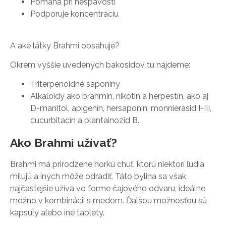
Pomáha pri nespavosti
Podporuje koncentráciu
A aké látky Brahmi obsahuje?
Okrem vyššie uvedených bakosidov tu nájdeme:
Triterpenoidné saponíny
Alkaloidy ako brahmin, nikotín a herpestín, ako aj
D-manitol, apigenín, hersaponín, monnierasid I-III,
cucurbitacín a plantainozid B.
Ako Brahmi užívať?
Brahmi má prirodzene horkú chuť, ktorú niektorí ľudia
milujú a iných môže odradiť. Táto bylina sa však
najčastejšie užíva vo forme čajového odvaru, ideálne
možno v kombinácii s medom. Ďalšou možnosťou sú
kapsuly alebo iné tablety.