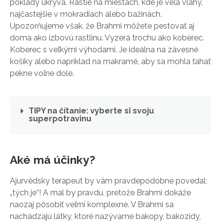
poklady ukrýva. Rastie na miestach, kde je veľa vlahy,
najčastejšie v mokradiach alebo bažinách.
Upozorňujeme však, že Brahmi môžete pestovať aj
doma ako izbovú rastlinu. Vyzerá trochu ako koberec.
Koberec s veľkými výhodami. Je ideálna na závesné
košíky alebo napríklad na makramé, aby sa mohla ťahať
pekne voľne dole.
TIPY na čítanie: vyberte si svoju
superpotravinu
Aké má účinky?
Ajurvédsky terapeut by vám pravdepodobne povedal:
„tých je“! A mal by pravdu, pretože Brahmi dokáže
naozaj pôsobiť veľmi komplexne. V Brahmi sa
nachádzajú látky, ktoré nazývame bakopy, bakozidy,