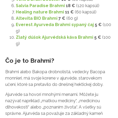
Salvia Paradise Brahmi
18 €
(120 kapsúl)
Healing nature Brahmi
11 €
(60 kapsúl)
Altevita BIO Brahmi
7 €
(60 g)
Everest Ayurveda Brahmi sypaný čaj
5 €
(100
g)
Zlatý dúšok Ajurvédská káva Brahmi
5 €
(100
g)
Čo je to Brahmi?
Brahmi alebo Bakopa drobnolistá, vedecky Bacopa
monnieri, má svoje korene v ajurvéde, starovekom
učení, ktoré sa pretavilo do dnešnej hektickej doby.
Ajurvéde sa hovorí mnohými menami. Môžete ju
nazývať napríklad „matkou medicíny“, „medicínou
dlhovekosti“ alebo „poznaním života“. A všetky sú
správne. Ajurvéda sa považuje za základný kameň