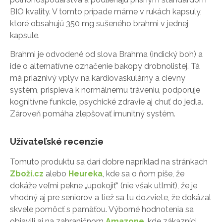
BIO kvality. V tomto prípade máme v rukách kapsuly,
ktoré obsahujú 350 mg sušeného brahmi v jednej
kapsule.
Brahmi je odvodené od slova Brahma (indický boh) a
ide o alternatívne označenie bakopy drobnolistej. Tá
má priaznivý vplyv na kardiovaskulárny a cievny
systém, prispieva k normálnemu tráveniu, podporuje
kognitívne funkcie, psychické zdravie aj chuť do jedla.
Zároveň pomáha zlepšovať imunitný systém.
Užívateľské recenzie
Tomuto produktu sa darí dobre napríklad na stránkach
Zboží.cz
alebo
Heureka
, kde sa o ňom píše, že
dokáže veľmi pekne „upokojiť“ (nie však utlmiť), že je
vhodný aj pre seniorov a tiež sa tu dozviete, že dokázal
skvele pomôcť s pamäťou. Výborné hodnotenia sa
objavili aj na zahraničnom
Amazone
, kde zákazníci