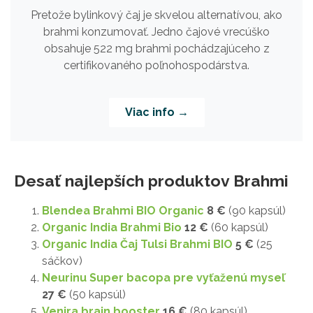
Pretože bylinkový čaj je skvelou alternatívou, ako
brahmi konzumovať. Jedno čajové vrecúško
obsahuje 522 mg brahmi pochádzajúceho z
certifikovaného poľnohospodárstva.
Viac info →
Desať najlepších produktov Brahmi
Blendea Brahmi BIO Organic
8 €
(90 kapsúl)
Organic India Brahmi Bio
12 €
(60 kapsúl)
Organic India Čaj Tulsi Brahmi BIO
5 €
(25
sáčkov)
Neurinu Super bacopa pre vyťaženú myseľ
27 €
(50 kapsúl)
Venira brain booster
16 €
(80 kapsúl)