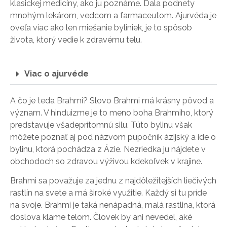
klasickej medicíny, ako ju poznáme. Dala podnety
mnohým lekárom, vedcom a farmaceutom. Ajurvéda je
oveľa viac ako len miešanie byliniek, je to spôsob
života, ktorý vedie k zdravému telu.
Viac o ajurvéde
A čo je teda Brahmi? Slovo Brahmi má krásny pôvod a
význam. V hinduizme je to meno boha Brahmiho, ktorý
predstavuje všadeprítomnú silu. Túto bylinu však
môžete poznať aj pod názvom pupočník ázijský a ide o
bylinu, ktorá pochádza z Ázie. Nezriedka ju nájdete v
obchodoch so zdravou výživou kdekoľvek v krajine.
Brahmi sa považuje za jednu z najdôležitejších liečivých
rastlín na svete a má široké využitie. Každý si tu príde
na svoje. Brahmi je taká nenápadná, malá rastlina, ktorá
doslova klame telom. Človek by ani nevedel, aké