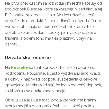
Na prvú priečku som sa rozhodla umiestniť kapsuly od
spoločnosti Blendea, ktoré sa vyrábajú v certifikovanej
BIO kvalite, sú organické a môžu ich užívať aj vegáni,
pretože ide o produkt čisto rastlinného pôvodu. Tento
výrobok obsahuje blahodarné brahmi, ktoré v tele
pôsobí ako antioxidant, upokojuje myseľ, prospieva
tráveniu a okrem toho má tiež priaznivý vplyv na
pamäť.
Užívateľské recenzie
Na
Heureke
sa tento produkt teší veľmi dobrému
hodnoteniu. Používatelia často vyzdvihujú jeho kvalitu
a účinky – napríklad podporu sústredenia či celkové
upokojenie. Mnohí uvádzajú, že ide o overený doplnok,
ku ktorému sa opakovane vracajú.
Objavujú sa aj skúsenosti, podľa ktorých má brahmi
skôr jemnejší a postupný efekt – nie každý pociťuje