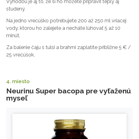
Výhodou je aj to, že si ho môžete pripraviť teplý aj
studený.
Na jedno vrecúško potrebujete 200 až 250 ml vriacej
vody, ktorou ho zalejete a necháte lúhovať 5 až 10
minút.
Za balenie čaju s tulsi a brahmi zaplatíte približne 5 € /
25 vrecúšok.
4. miesto
Neurinu Super bacopa pre vyťaženú
myseľ