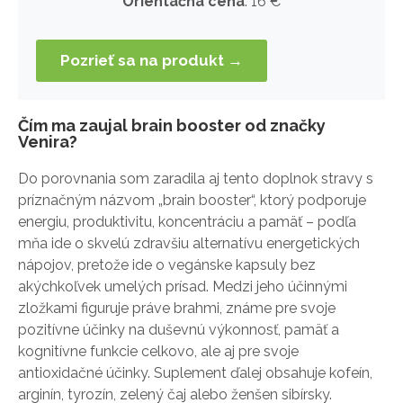
Orientačná cena
: 16 €
Pozrieť sa na produkt →
Čím ma zaujal brain booster od značky
Venira?
Do porovnania som zaradila aj tento doplnok stravy s
príznačným názvom „brain booster“, ktorý podporuje
energiu, produktivitu, koncentráciu a pamäť – podľa
mňa ide o skvelú zdravšiu alternatívu energetických
nápojov, pretože ide o vegánske kapsuly bez
akýchkoľvek umelých prísad. Medzi jeho účinnými
zložkami figuruje práve brahmi, známe pre svoje
pozitívne účinky na duševnú výkonnosť, pamäť a
kognitívne funkcie celkovo, ale aj pre svoje
antioxidačné účinky. Suplement ďalej obsahuje kofeín,
arginín, tyrozín, zelený čaj alebo ženšen sibírsky.