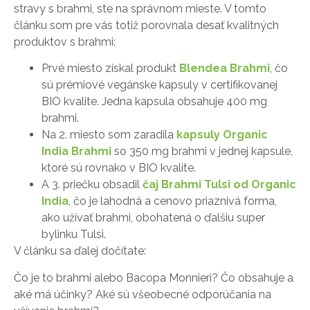
stravy s brahmi, ste na správnom mieste. V tomto
článku som pre vás totiž porovnala desať kvalitných
produktov s brahmi:
Prvé miesto získal produkt
Blendea Brahmi
, čo
sú prémiové vegánske kapsuly v certifikovanej
BIO kvalite. Jedna kapsula obsahuje 400 mg
brahmi.
Na 2. miesto som zaradila
kapsuly Organic
India Brahmi
so 350 mg brahmi v jednej kapsule,
ktoré sú rovnako v BIO kvalite.
A 3. priečku obsadil
čaj Brahmi Tulsi od Organic
India
, čo je lahodná a cenovo priaznivá forma,
ako užívať brahmi, obohatená o ďalšiu super
bylinku Tulsi.
V článku sa ďalej dočítate:
Čo je to brahmi alebo Bacopa Monnieri? Čo obsahuje a
aké má účinky? Aké sú všeobecné odporúčania na